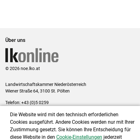
Über uns
© 2026 noe.lko.at
Landwirtschaftskammer Niederösterreich
Wiener Straße 64, 3100 St. Pölten
Telefon: +43 (0)5 0259
E-Mail:
office@lk-noe.at
Die Website wird mit den technisch erforderlichen
Impressum
|
Kontakt
|
Datenschutzerklärung
|
Barrierefreiheit
|
Cookies ausgeführt. Andere Cookies werden nur mit Ihrer
Cookie-Einstellungen
Zustimmung gesetzt. Sie können Ihre Entscheidung für
diese Website in den
Cookie-Einstellungen
jederzeit