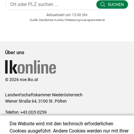
SUCHEN
Aktualisiert um 13:00 Uhr
Quelle: GeoSphere Austria | Wetterprognose agrarwetter.at
Über uns
© 2026 noe.lko.at
Landwirtschaftskammer Niederösterreich
Wiener Straße 64, 3100 St. Pölten
Telefon: +43 (0)5 0259
E-Mail:
office@lk-noe.at
Die Website wird mit den technisch erforderlichen
Impressum
|
Kontakt
|
Datenschutzerklärung
|
Barrierefreiheit
|
Cookies ausgeführt. Andere Cookies werden nur mit Ihrer