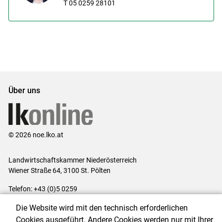
T 05 0259 28101
Über uns
© 2026 noe.lko.at
Landwirtschaftskammer Niederösterreich
Wiener Straße 64, 3100 St. Pölten
Telefon: +43 (0)5 0259
E-Mail:
office@lk-noe.at
Die Website wird mit den technisch erforderlichen
Impressum
|
Kontakt
|
Datenschutzerklärung
|
Barrierefreiheit
|
Cookies ausgeführt. Andere Cookies werden nur mit Ihrer