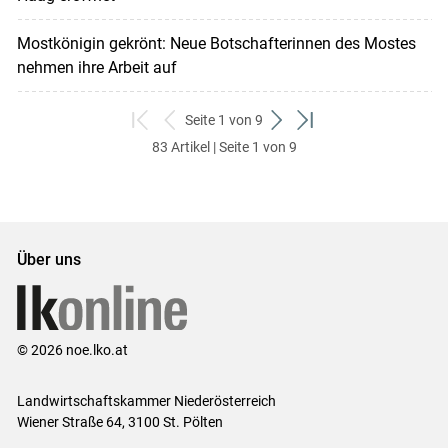
Mostkönigin gekrönt: Neue Botschafterinnen des Mostes
nehmen ihre Arbeit auf
Seite 1 von 9
zum
zurück
weiter
zum
83 Artikel | Seite 1 von 9
ersten
zum
zum
letzten
Set
vorigen
nächsten
Set
Set
Set
Über uns
© 2026 noe.lko.at
Landwirtschaftskammer Niederösterreich
Wiener Straße 64, 3100 St. Pölten