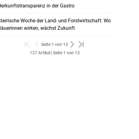
erkunftstransparenz in der Gastro
teirische Woche der Land- und Forstwirtschaft: Wo
Bäuerinnen wirken, wächst Zukunft
Seite 1 von 13
zum
zurück
weiter
zum
127 Artikel | Seite 1 von 13
ersten
zum
zum
letzten
Set
vorigen
nächsten
Set
Set
Set