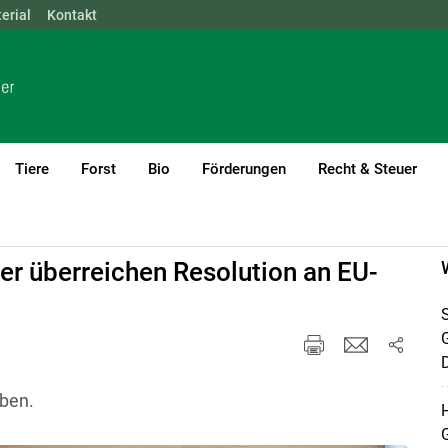
erial
NÖ
Kontakt
OÖ
SBG
STMK
TIROL
VBG
WIEN
Tiere
Forst
Bio
Förderungen
Recht & Steuer
er überreichen Resolution an EU-
S
D
ben.
H