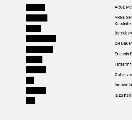
Österreich
ARGE Mei
Burgenland
ARGE Sem
Kursleite
Kärnten
Betriebsr
Niederösterreich
Die Bäuer
Oberösterreich
Erlebnis 
Salzburg
Futtermit
Steiermark
Gutes vo
Tirol
Innovati
Vorarlberg
ja zu na
Wien