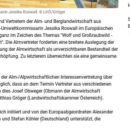
H
arin Jessika Roswall.
© LKÖ/Gröger
S
nd Vertretern der Alm- und Berglandwirtschaft aus
Skip to main content
 EU-Umweltkommissarin Jessika Roswall im Europäischen
 ganz im Zeichen des Themas "Wolf und Großraubwild -
". Die Almvertreter forderten eine breitere Auslegung der
rung der Almwirtschaft als unverzichtbaren Bestandteil der
chöpfung. Zu letzterem überreichten sie eine gemeinsame
 der Alm-/Alpwirtschaftlichen Interessenvertretung über
öglich, dass an dem Termin Vertreter aus verschiedenen
n dies Josef Obweger (Obmann der Almwirtschaft
atthias Gröger (Landwirtschaftskammer Österreich).
ch initiiert und von den Europaabgeordneten Alexander
) und Stefan Köhler (Deutschland) unterstützt, die