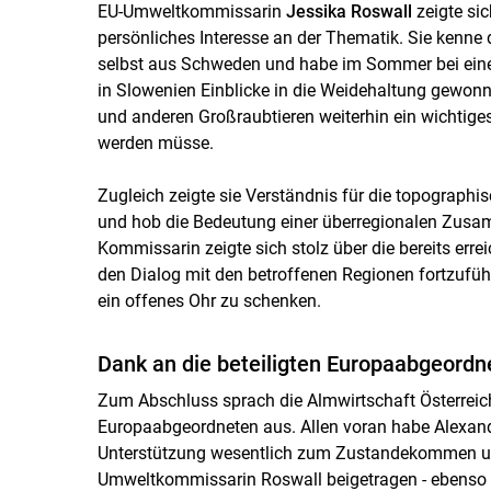
EU-Umweltkommissarin
Jessika Roswall
zeigte sic
persönliches Interesse an der Thematik. Sie kenn
selbst aus Schweden und habe im Sommer bei einem
in Slowenien Einblicke in die Weidehaltung gewon
und anderen Großraubtieren weiterhin ein wichtige
werden müsse.
Zugleich zeigte sie Verständnis für die topograph
und hob die Bedeutung einer überregionalen Zusamm
Kommissarin zeigte sich stolz über die bereits erre
den Dialog mit den betroffenen Regionen fortzufüh
ein offenes Ohr zu schenken.
Dank an die beteiligten Europaabgeordn
Zum Abschluss sprach die Almwirtschaft Österreich
Europaabgeordneten aus. Allen voran habe Alexan
Unterstützung wesentlich zum Zustandekommen und
Umweltkommissarin Roswall beigetragen - ebenso w