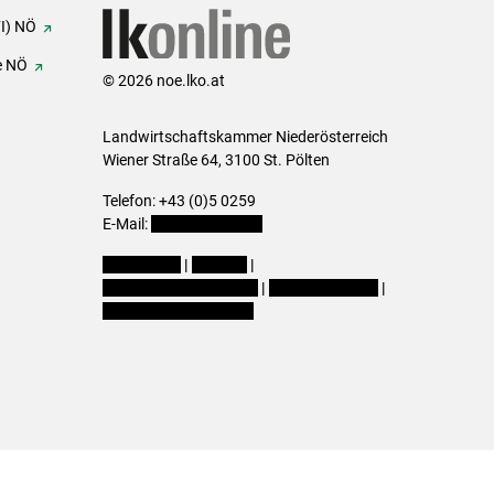
FI) NÖ
e NÖ
© 2026 noe.lko.at
Landwirtschaftskammer Niederösterreich
Wiener Straße 64, 3100 St. Pölten
Telefon: +43 (0)5 0259
E-Mail:
office@lk-noe.at
Impressum
|
Kontakt
|
Datenschutzerklärung
|
Barrierefreiheit
|
Cookie-Einstellungen