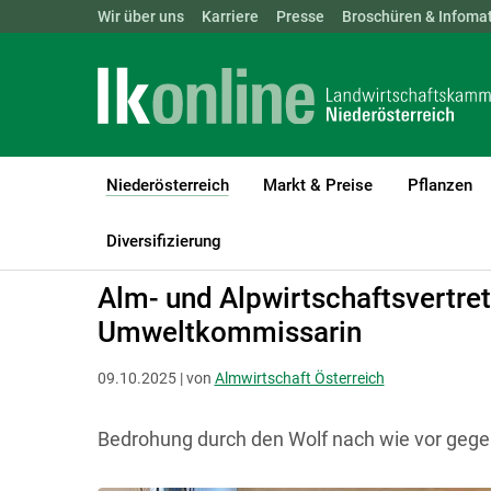
Landwirtschaftskammern:
Wir über uns
Karriere
Presse
ÖSTERREICH
Broschüren & Infomat
BGLD
KTN
Niederösterreich
Markt & Preise
Pflanzen
(current)1
LK Niederösterreich
Niederösterreich
Diversifizierung
Alm- und Alpwirtschaftsvertret
Umweltkommissarin
09.10.2025 | von
Almwirtschaft Österreich
Bedrohung durch den Wolf nach wie vor gege