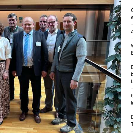
Ö
e
A
W
B
B
G
I
T