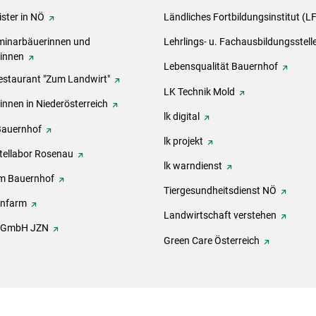
ster in NÖ
Ländliches Fortbildungsinstitut (L
inarbäuerinnen und
Lehrlings- u. Fachausbildungsstell
rinnen
Lebensqualität Bauernhof
estaurant "Zum Landwirt"
LK Technik Mold
innen in Niederösterreich
lk digital
Bauernhof
lk projekt
tellabor Rosenau
lk warndienst
m Bauernhof
Tiergesundheitsdienst NÖ
onfarm
Landwirtschaft verstehen
h GmbH JZN
Green Care Österreich