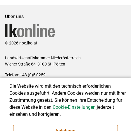
Über uns
© 2026 noe.lko.at
Landwirtschaftskammer Niederösterreich
Wiener Straße 64, 3100 St. Pölten
Telefon: +43 (0)5 0259
E-Mail:
office@lk-noe.at
Die Website wird mit den technisch erforderlichen
Impressum
|
Kontakt
|
Datenschutzerklärung
|
Barrierefreiheit
|
Cookies ausgeführt. Andere Cookies werden nur mit Ihrer
Cookie-Einstellungen
Zustimmung gesetzt. Sie können Ihre Entscheidung für
diese Website in den
Cookie-Einstellungen
jederzeit
einsehen und korrigieren.
NEWSLETTER
Ablehnen