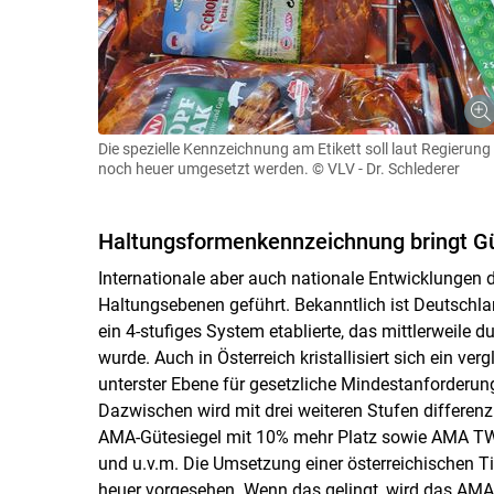
Die spezielle Kennzeichnung am Etikett soll laut Regierung
noch heuer umgesetzt werden.
© VLV - Dr. Schlederer
Haltungsformenkennzeichnung bringt Gü
Internationale aber auch nationale Entwicklungen 
Haltungsebenen geführt. Bekanntlich ist Deutschlan
ein 4-stufiges System etablierte, das mittlerweile du
wurde. Auch in Österreich kristallisiert sich ein ve
unterster Ebene für gesetzliche Mindestanforderung
Dazwischen wird mit drei weiteren Stufen differenzi
AMA-Gütesiegel mit 10% mehr Platz sowie AMA TW
und u.v.m. Die Umsetzung einer österreichischen T
heuer vorgesehen. Wenn das gelingt, wird das AM