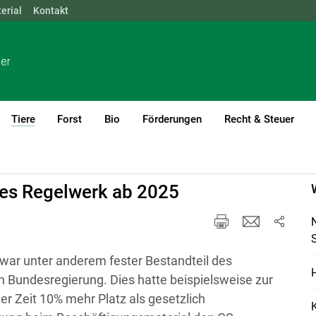
erial
NÖ
Kontakt
OÖ
SBG
STMK
TIROL
VBG
WIEN
Tiere
Forst
Bio
Förderungen
Recht & Steuer
(current)1
es Regelwerk ab 2025
N
war unter anderem fester Bestandteil des
H
Bundesregierung. Dies hatte beispielsweise zur
r Zeit 10% mehr Platz als gesetzlich
K