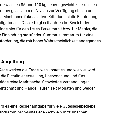
n zwischen 85 und 110 kg Lebendgewicht zu erreichen,
r über gesetzlichem Niveau zur Verfügung stellen und
ie Mastphase fokussiertem Kriterium ist die Einbindung
gatorisch. Dies erfolgt seit Jahren im Bereich der
de hier für den freien Ferkelmarkt bzw. für Mäster, die
ne Einbindung stattfindet. Summa summarum für eine
usforderung, die mit hoher Wahrscheinlichkeit angegangen
 Abgeltung
Regelwerken die Frage, was kostet es und wie viel wird
die Richtlinienerstellung, Überwachung und fürs
schläge reine Marktsache. Schwierige Verhandlungen
wirtschaft und Handel laufen seit Monaten und werden
rd es eine Rechenaufgabe für viele Gütesiegelbetriebe
gen Programm AMA-Gütesiegel-Schwein mitzumachen.