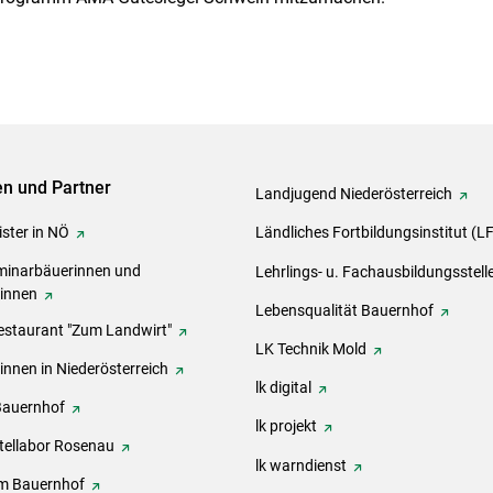
ven und Partner
Landjugend Niederösterreich
ster in NÖ
Ländliches Fortbildungsinstitut (L
inarbäuerinnen und
Lehrlings- u. Fachausbildungsstell
rinnen
Lebensqualität Bauernhof
estaurant "Zum Landwirt"
LK Technik Mold
innen in Niederösterreich
lk digital
Bauernhof
lk projekt
tellabor Rosenau
lk warndienst
m Bauernhof