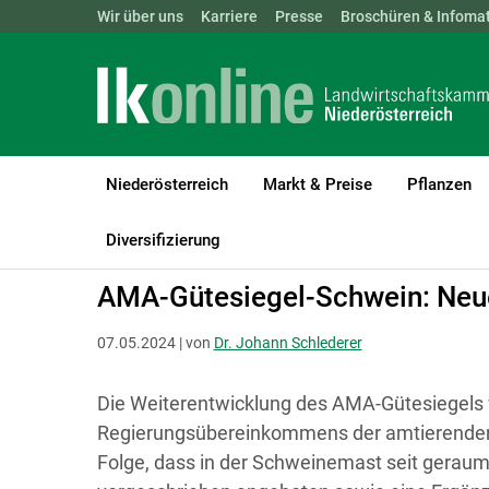
Landwirtschaftskammern:
Wir über uns
Karriere
Presse
ÖSTERREICH
Broschüren & Infomat
BGLD
KTN
Niederösterreich
Markt & Preise
Pflanzen
LK Niederösterreich
Tiere
Schweine
Diversifizierung
AMA-Gütesiegel-Schwein: Neu
07.05.2024 | von
Dr. Johann Schlederer
Die Weiterentwicklung des AMA-Gütesiegels 
Regierungsübereinkommens der amtierenden 
Folge, dass in der Schweinemast seit geraume