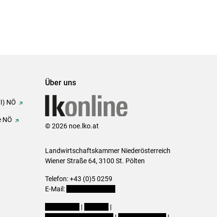
Über uns
FI) NÖ
e NÖ
© 2026 noe.lko.at
Landwirtschaftskammer Niederösterreich
Wiener Straße 64, 3100 St. Pölten
Telefon: +43 (0)5 0259
E-Mail:
office@lk-noe.at
Impressum
|
Kontakt
|