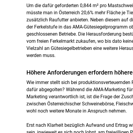
Um die dafür geforderten 0,844 m² pro Mastschwei
müsste man in Österreich 20,6% mehr Fläche je Tie
zusätzlich Raufutter anbieten. Neben diesem auf d
der Ferkelstufe in das AMA-Gütesiegelprogramm obli
geschlossenen Betriebe. Die Herausforderung bestün
vom freien Ferkelmarkt zukaufen, wo bis dato kei
Vielzahl an Gütesiegelbetrieben eine weitere Hera
werden muss.
Höhere Anforderungen erfordern höhere
Wie immer stellt sich bei produktionsverteuernden 
dafür abgegolten? Während die AMA-Marketing für 
Marketing verantwortlich ist, ist die Frage der Zu
zwischen Österreichischer Schweinebörse, Fleisch
wohl noch weitere Monate in Anspruch nehmen.
Erst nach Klarheit bezüglich Aufwand und Ertrag wi
sein, inwieweit es sich noch lohnt, am freiwilli