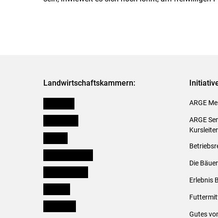
Landwirtschaftskammern:
Initiati
Österreich
ARGE Mei
Burgenland
ARGE Sem
Kursleite
Kärnten
Betriebsr
Niederösterreich
Die Bäuer
Oberösterreich
Erlebnis 
Salzburg
Futtermit
Steiermark
Gutes vo