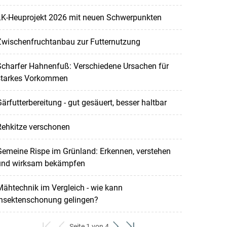
LK-Heuprojekt 2026 mit neuen Schwerpunkten
Zwischenfruchtanbau zur Futternutzung
Scharfer Hahnenfuß: Verschiedene Ursachen für
starkes Vorkommen
ärfutterbereitung - gut gesäuert, besser haltbar
Rehkitze verschonen
emeine Rispe im Grünland: Erkennen, verstehen
und wirksam bekämpfen
ähtechnik im Vergleich - wie kann
Insektenschonung gelingen?
Seite 1 von 4