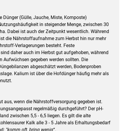
 Dünger (Gülle, Jauche, Miste, Komposte)
utzungshäufigkeit in steigender Menge, zwischen 30
/ha. Dabei ist auch der Zeitpunkt wesentlich. Während
ist die Nährstoffaufnahme zum Herbst hin nur mehr
rstoff-Verlagerungen besteht. Feste
 sind daher auch im Herbst gut aufgehoben, während
ten Aufwüchsen gegeben werden sollten. Die
 Düngebilanzen abgeschätzt werden, Bodenproben
lage. Kalium ist über die Hofdünger häufig mehr als
nutzt.
ut aus, wenn die Nährstoffversorgung gegeben ist.
tzungsangepasst regelmäßig durchgeführt? Der pH-
nd zwischen 5,5 - 6,5 liegen. Es gilt die alte
hlensaurer Kalk alle 3 - 5 Jahre als Erhaltungsbedarf
nd:
"komm oft, bring wenig
“.