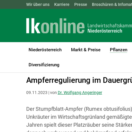
Landwirtschaftskammern:
Wir über uns
Karriere
Presse
ÖSTERREICH
Broschüren & Infomat
BGLD
KTN
Niederösterreich
Markt & Preise
Pflanzen
(c
LK Niederösterreich
Pflanzen
Grünland & Futterbau
Diversifizierung
Ampferregulierung im Dauergr
09.11.2023 | von
Dr. Wolfgang Angeringer
Der Stumpfblatt-Ampfer (Rumex obtusifolius)
Unkräuter im Wirtschaftsgrünland gemäßigter
Jahren spielt dieser Platzräuber seine Stär