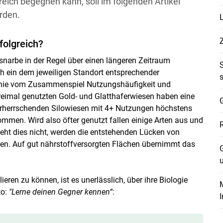
ich begegnen kann, soll im folgenden Artikel
rden.
folgreich?
snarbe in der Regel über einen längeren Zeitraum
ch ein dem jeweiligen Standort entsprechender
 Linie vom Zusammenspiel Nutzungshäufigkeit und
dreimal genutzten Gold- und Glatthaferwiesen haben eine
G
vorherrschenden Silowiesen mit 4+ Nutzungen höchstens
mmen. Wird also öfter genutzt fallen einige Arten aus und
eht dies nicht, werden die entstehenden Lücken von
sen. Auf gut nährstoffversorgten Flächen übernimmt das
G
eren zu können, ist es unerlässlich, über ihre Biologie
M
to:
"Lerne deinen Gegner kennen“
: