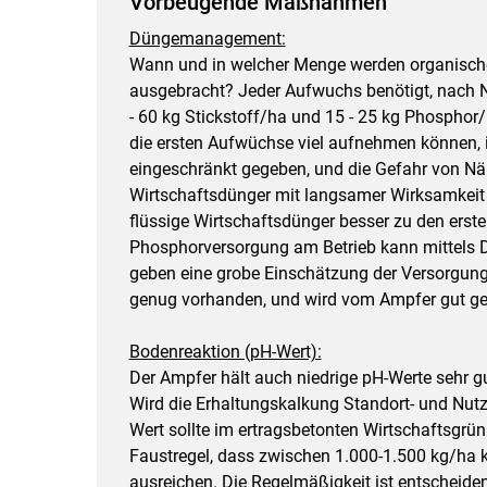
Vorbeugende Maßnahmen
Düngemanagement:
Wann und in welcher Menge werden organische
ausgebracht? Jeder Aufwuchs benötigt, nach N
- 60 kg Stickstoff/ha und 15 - 25 kg Phosphor
die ersten Aufwüchse viel aufnehmen können, 
eingeschränkt gegeben, und die Gefahr von Näh
Wirtschaftsdünger mit langsamer Wirksamkeit
flüssige Wirtschaftsdünger besser zu den ers
Phosphorversorgung am Betrieb kann mittels
geben eine grobe Einschätzung der Versorgungs
genug vorhanden, und wird vom Ampfer gut ge
Bodenreaktion (pH-Wert):
Der Ampfer hält auch niedrige pH-Werte sehr g
Wird die Erhaltungskalkung Standort- und Nu
Wert sollte im ertragsbetonten Wirtschaftsgrünla
Faustregel, dass zwischen 1.000-1.500 kg/ha ko
ausreichen. Die Regelmäßigkeit ist entscheide