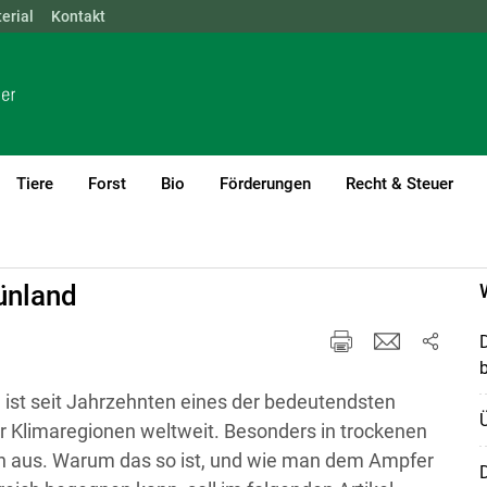
erial
NÖ
Kontakt
OÖ
SBG
STMK
TIROL
VBG
WIEN
Tiere
Forst
Bio
Förderungen
Recht & Steuer
urrent)1
ünland
D
b
 ist seit Jahrzehnten eines der bedeutendsten
 Klimaregionen weltweit. Besonders in trockenen
ken aus. Warum das so ist, und wie man dem Ampfer
D