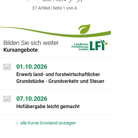
zum
zurück
weiter
zum
37 Artikel | Seite 1 von 4
ersten
zum
zum
letzten
Set
vorigen
nächsten
Set
Set
Set
Bilden Sie sich weiter
Kursangebote
01.10.2026
Erwerb land- und forstwirtschaftlicher
Grundstücke - Grundverkehr und Steuer
07.10.2026
Hofübergabe leicht gemacht
alle Kurse Grünland anzeigen