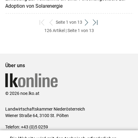
Adoption von Solarenergie
Seite 1 von 13
zum
zurück
weiter
zum
126 Artikel | Seite 1 von 13
ersten
zum
zum
letzten
Set
vorigen
nächsten
Set
Set
Set
Über uns
© 2026 noe.lko.at
Landwirtschaftskammer Niederösterreich
Wiener Straße 64, 3100 St. Pölten
Telefon: +43 (0)5 0259
E-Mail:
office@lk-noe.at