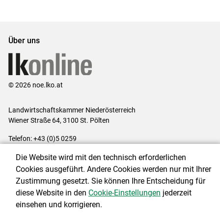
Über uns
© 2026 noe.lko.at
Landwirtschaftskammer Niederösterreich
Wiener Straße 64, 3100 St. Pölten
Telefon: +43 (0)5 0259
E-Mail:
office@lk-noe.at
Die Website wird mit den technisch erforderlichen
Impressum
|
Kontakt
|
Datenschutzerklärung
|
Barrierefreiheit
|
Cookies ausgeführt. Andere Cookies werden nur mit Ihrer
Cookie-Einstellungen
Zustimmung gesetzt. Sie können Ihre Entscheidung für
diese Website in den
Cookie-Einstellungen
jederzeit
einsehen und korrigieren.