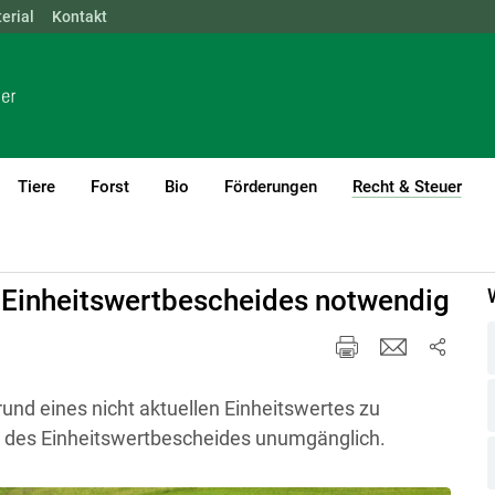
erial
NÖ
Kontakt
OÖ
SBG
STMK
TIROL
VBG
WIEN
Tiere
Forst
Bio
Förderungen
Recht & Steuer
(cur
ellung
Bescheide
Einheitswertbescheides notwendig
und eines nicht aktuellen Einheitswertes zu
g des Einheitswertbescheides unumgänglich.