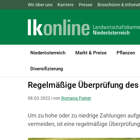
Landwirtschaftskammern:
Wir über uns
Karriere
Presse
ÖSTERREICH
Broschüren & Infomat
BGLD
KTN
Niederösterreich
Markt & Preise
Pflanzen
LK Niederösterreich
Recht & Steuer
Einheitswert & Hauptfestst
Diversifizierung
Regelmäßige Überprüfung des 
08.03.2022 | von
Romana Painer
Um zu hohe oder zu niedrige Zahlungen aufgr
vermeiden, ist eine regelmäßige Überprüfun