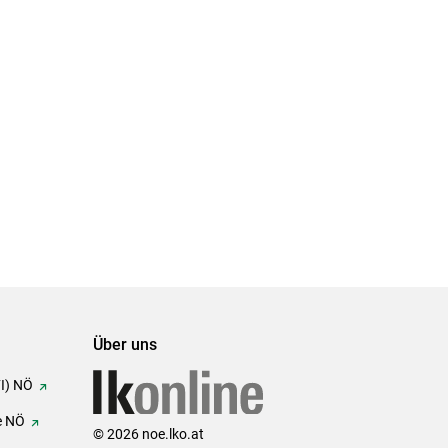
Über uns
FI) NÖ
e NÖ
© 2026 noe.lko.at