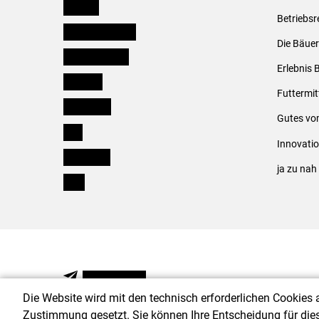
Kärnten
Betriebsr
Niederösterreich
Die Bäuer
Oberösterreich
Erlebnis 
Salzburg
Futtermit
Steiermark
Gutes vo
Tirol
Innovati
Vorarlberg
ja zu na
Wien
NEWSLETTER
Die Website wird mit den technisch erforderlichen Cookies 
Zustimmung gesetzt. Sie können Ihre Entscheidung für die