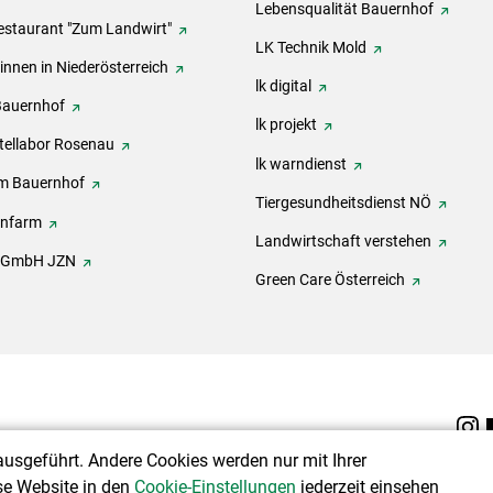
Lebensqualität Bauernhof
estaurant "Zum Landwirt"
LK Technik Mold
innen in Niederösterreich
lk digital
Bauernhof
lk projekt
tellabor Rosenau
lk warndienst
m Bauernhof
Tiergesundheitsdienst NÖ
onfarm
Landwirtschaft verstehen
h GmbH JZN
Green Care Österreich
ausgeführt. Andere Cookies werden nur mit Ihrer
se Website in den
Cookie-Einstellungen
jederzeit einsehen