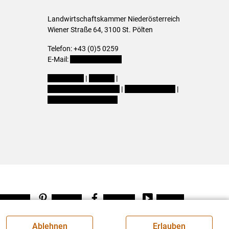
Landwirtschaftskammer Niederösterreich
Wiener Straße 64, 3100 St. Pölten
Telefon: +43 (0)5 0259
E-Mail:
office@lk-noe.at
Impressum
|
Kontakt
|
Datenschutzerklärung
|
Barrierefreiheit
|
Cookie-Einstellungen
Instagram
Pinterest
Facebook
Youtube
Ablehnen
Erlauben