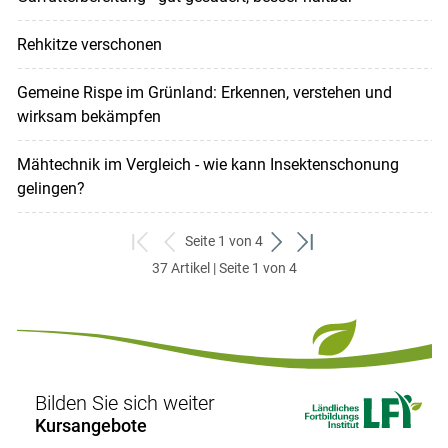
Rehkitze verschonen
Gemeine Rispe im Grünland: Erkennen, verstehen und
wirksam bekämpfen
Mähtechnik im Vergleich - wie kann Insektenschonung
gelingen?
Seite 1 von 4
zum
zurück
weiter
zum
37 Artikel | Seite 1 von 4
ersten
zum
zum
letzten
Set
vorigen
nächsten
Set
Set
Set
Bilden Sie sich weiter
Kursangebote