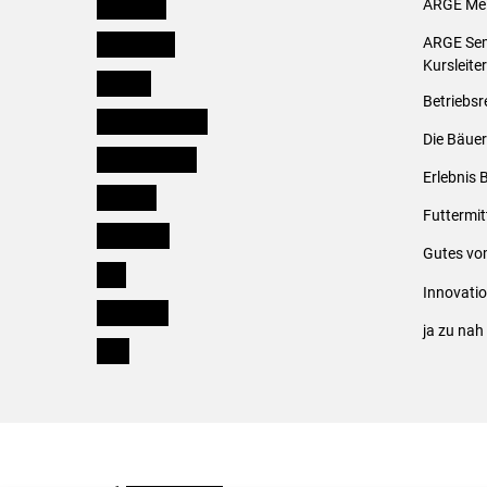
Österreich
ARGE Mei
Burgenland
ARGE Sem
Kursleite
Kärnten
Betriebsr
Niederösterreich
Die Bäuer
Oberösterreich
Erlebnis 
Salzburg
Futtermit
Steiermark
Gutes vo
Tirol
Innovati
Vorarlberg
ja zu na
Wien