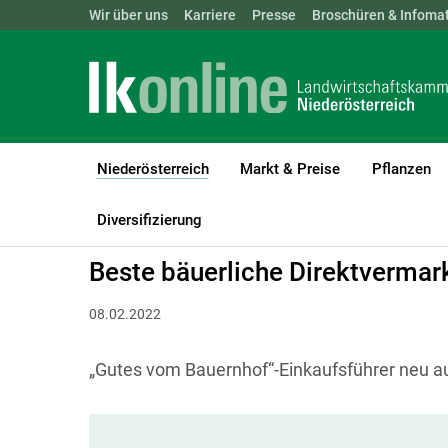
Landwirtschaftskammern:
Wir über uns
Karriere
Presse
ÖSTERREICH
Broschüren & Infomat
BGLD
KTN
Niederösterreich
Markt & Preise
Pflanzen
(current)1
LK Niederösterreich
Niederösterreich
Agrarkommunikation
Diversifizierung
Beste bäuerliche Direktvermark
08.02.2022
„Gutes vom Bauernhof“-Einkaufsführer neu au