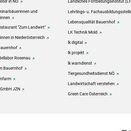
ster in NÖ
Ländliches Fortbildungsinstitut (L
inarbäuerinnen und
Lehrlings- u. Fachausbildungsstell
rinnen
Lebensqualität Bauernhof
estaurant "Zum Landwirt"
LK Technik Mold
innen in Niederösterreich
lk digital
Bauernhof
lk projekt
tellabor Rosenau
lk warndienst
m Bauernhof
Tiergesundheitsdienst NÖ
onfarm
Landwirtschaft verstehen
h GmbH JZN
Green Care Österreich