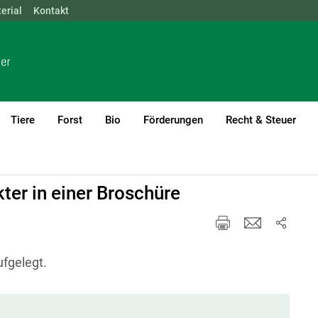
erial
NÖ
Kontakt
OÖ
SBG
STMK
TIROL
VBG
WIEN
Tiere
Forst
Bio
Förderungen
Recht & Steuer
ter in einer Broschüre
fgelegt.