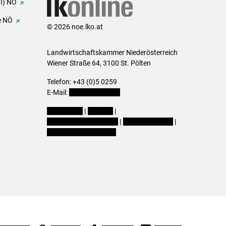
FI) NÖ
e NÖ
© 2026 noe.lko.at
Landwirtschaftskammer Niederösterreich
Wiener Straße 64, 3100 St. Pölten
Telefon: +43 (0)5 0259
E-Mail:
office@lk-noe.at
Impressum
|
Kontakt
|
Datenschutzerklärung
|
Barrierefreiheit
|
Cookie-Einstellungen