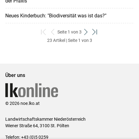
der Praxis
Neues Kinderbuch: "Biodiversität was ist das?"
Seite 1 von 3
zum
zurück
weiter
zum
23 Artikel | Seite 1 von 3
ersten
zum
zum
letzten
Set
vorigen
nächsten
Set
Set
Set
Über uns
© 2026 noe.lko.at
Landwirtschaftskammer Niederösterreich
Wiener Straße 64, 3100 St. Pölten
Telefon: +43 (0)5 0259