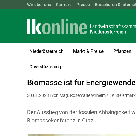
Landwirtschaftskammern:
Wir über uns
Karriere
Presse
ÖSTERREICH
Broschüren & Infomat
BGLD
KTN
Niederösterreich
Markt & Preise
Pflanzen
LK Niederösterreich
Bauen, Energie & Technik
Energie
Diversifizierung
Biomasse ist für Energiewende
30.01.2023 | von Mag. Rosemarie Wilhelm / LK Steiermark
Der Ausstieg von der fossilen Abhängigkeit wa
Biomassekonferenz in Graz.