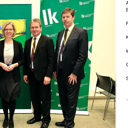
A
F
I
S
Skip to main content