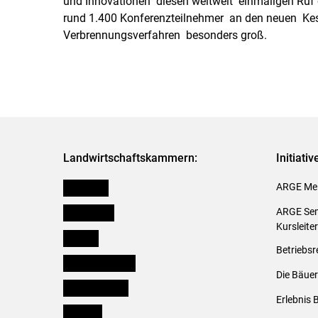
und Innovationen diesen weltweit einmaligen Ruf e
rund 1.400 Konferenzteilnehmer an den neuen Kes
Verbrennungsverfahren besonders groß.
Landwirtschaftskammern:
Initiati
Österreich
ARGE Mei
Burgenland
ARGE Sem
Kursleite
Kärnten
Betriebsr
Niederösterreich
Die Bäuer
Oberösterreich
Erlebnis 
Salzburg