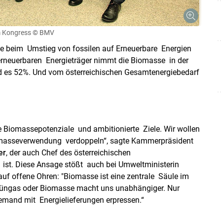
im Kongress
© BMV
le beim Umstieg von fossilen auf Erneuerbare Energien
 erneuerbaren Energieträger nimmt die Biomasse in der
ind es 52%. Und vom österreichischen Gesamtenergiebedarf
e Biomassepotenziale und ambitionierte Ziele. Wir wollen
iomasseverwendung verdoppeln“, sagte Kammerpräsident
er
, der auch Chef des österreichischen
st. Diese Ansage stößt auch bei Umweltministerin
uf offene Ohren: "Biomasse ist eine zentrale Säule im
rüngas oder Biomasse macht uns unabhängiger. Nur
iemand mit Energielieferungen erpressen.“