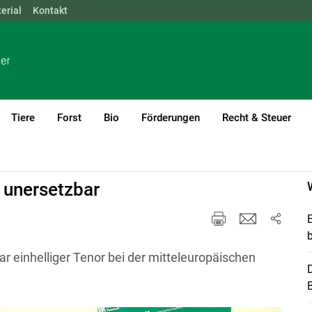
erial
NÖ
Kontakt
OÖ
SBG
STMK
TIROL
VBG
WIEN
Tiere
Forst
Bio
Förderungen
Recht & Steuer
 unersetzbar
r einhelliger Tenor bei der mitteleuropäischen
B