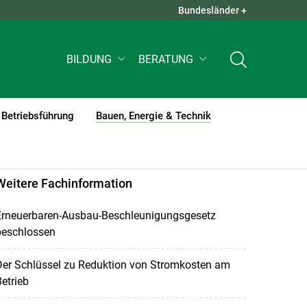
Bundesländer +
QUICK LINKS +
BILDUNG
BERATUNG
Betriebsführung
Bauen, Energie & Technik
(current)1
Weitere Fachinformation
Erneuerbaren-Ausbau-Beschleunigungsgesetz
beschlossen
Der Schlüssel zu Reduktion von Stromkosten am
etrieb