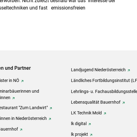
rworben. Nicht zuletzt deshalb war das Interesse der
seltechniken und fast emissionsfreien
ven und Partner
Landjugend Niederösterreich
ster in NÖ
Ländliches Fortbildungsinstitut (L
inarbäuerinnen und
Lehrlings- u. Fachausbildungsstell
rinnen
Lebensqualität Bauernhof
estaurant "Zum Landwirt"
LK Technik Mold
innen in Niederösterreich
lk digital
Bauernhof
lk projekt