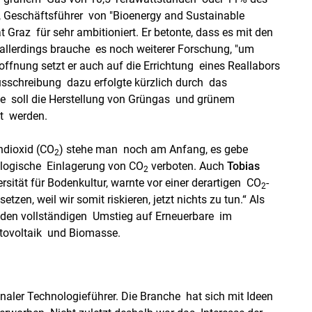
, Geschäftsführer von "Bioenergy and Sustainable
 Graz für sehr ambitioniert. Er betonte, dass es mit den
allerdings brauche es noch weiterer Forschung, "um
ffnung setzt er auch auf die Errichtung eines Reallabors
usschreibung dazu erfolgte kürzlich durch das
ge soll die Herstellung von Grüngas und grünem
et werden.
ndioxid (CO
) stehe man noch am Anfang, es gebe
2
geologische Einlagerung von CO
verboten. Auch
Tobias
2
rsität für Bodenkultur, warnte vor einer derartigen CO
-
2
etzen, weil wir somit riskieren, jetzt nichts zu tun.“ Als
 den vollständigen Umstieg auf Erneuerbare im
tovoltaik und Biomasse.
onaler Technologieführer. Die Branche hat sich mit Ideen