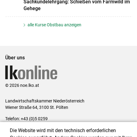
Sachkundelehrgang: Schießen vom Farmwild im
Gehege
alle Kurse Obstbau anzeigen
Über uns
© 2026 noe.lko.at
Landwirtschaftskammer Niederösterreich
Wiener Straße 64, 3100 St. Pölten
Telefon: +43 (0)5 0259
E-Mail:
office@lk-noe.at
Die Website wird mit den technisch erforderlichen
Impressum
|
Kontakt
|
Datenschutzerklärung
|
Barrierefreiheit
|