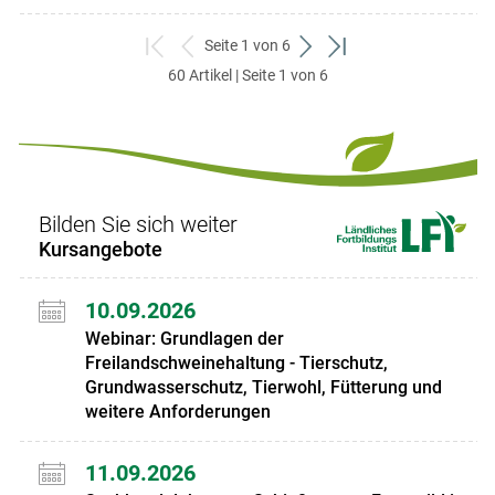
Seite 1 von 6
zum
zurück
weiter
zum
60 Artikel | Seite 1 von 6
ersten
zum
zum
letzten
Set
vorigen
nächsten
Set
Set
Set
Bilden Sie sich weiter
Kursangebote
10.09.2026
Webinar: Grundlagen der
Freilandschweinehaltung - Tierschutz,
Grundwasserschutz, Tierwohl, Fütterung und
weitere Anforderungen
11.09.2026