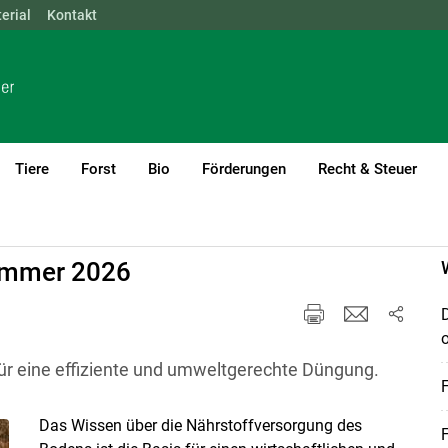
erial
NÖ
Kontakt
OÖ
SBG
STMK
TIROL
VBG
WIEN
Tiere
Forst
Bio
Förderungen
Recht & Steuer
urrent)1
ng
ommer 2026
ür eine effiziente und umweltgerechte Düngung.
Das Wissen über die Nährstoffversorgung des