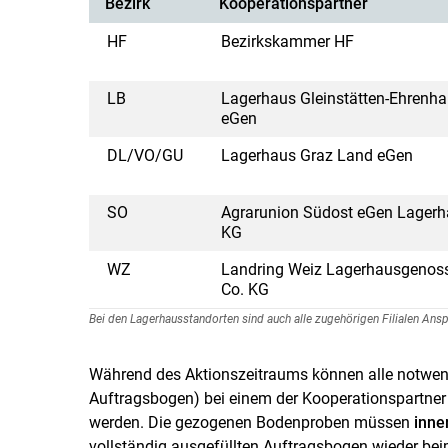
Bezirk
Kooperationspartner
HF
Bezirkskammer HF
LB
Lagerhaus Gleinstätten-Ehrenh
eGen
DL/VO/GU
Lagerhaus Graz Land eGen
SO
Agrarunion Südost eGen Lagerh
KG
WZ
Landring Weiz Lagerhausgenos
Co. KG
Bei den Lagerhausstandorten sind auch alle zugehörigen Filialen Ansp
Während des Aktionszeitraums können alle notwe
Auftragsbogen) bei einem der Kooperationspartner 
werden. Die gezogenen Bodenproben müssen
inne
vollständig ausgefüllten Auftragsbogen wieder be