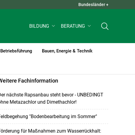
Bundesländer +
QUICK LINKS +
BILDUNG
BERATUNG
Betriebsführung
Bauen, Energie & Technik
Weitere Fachinformation
Der nächste Rapsanbau steht bevor - UNBEDINGT
ohne Metazachlor und Dimethachlor!
Feldbegehung "Bodenbearbeitung im Sommer"
Förderung für Maßnahmen zum Wasserrückhalt: