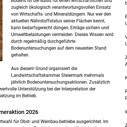
Bodens ist die Basis für einen wirtschaftlichen und
zugleich ökologisch verantwortungsvollen Einsatz
von Wirtschafts- und Mineraldüngern. Nur wer den
E
aktuellen Nährstoffstatus seiner Flächen kennt,
U
kann bedarfsgerecht düngen, Erträge sichern und
Umweltbelastungen vermeiden. Dieses Wissen wird
durch regelmäßig durchgeführte
U
Bodenuntersuchungen auf dem neuesten Stand
gehalten.
Z
A
Aus diesem Grund organisiert die
Landwirtschaftskammer Steiermark mehrmals
jährlich Bodenuntersuchungsaktionen. Zusätzlich
ertvolle Unterstützung bei der Interpretation der
etzung im Betrieb.
Skip to main content
meraktion 2026
W
rtwahl für Obst- und Weinbau-betriebe ausgerichtet. Im