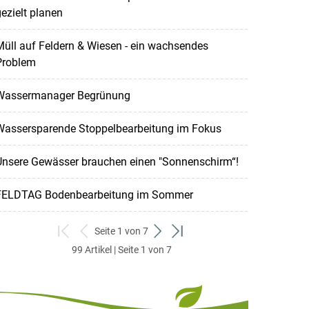
ezielt planen
üll auf Feldern & Wiesen - ein wachsendes
Problem
Wassermanager Begrünung
Wassersparende Stoppelbearbeitung im Fokus
Unsere Gewässer brauchen einen "Sonnenschirm“!
FELDTAG Bodenbearbeitung im Sommer
Seite 1 von 7
zum
zurück
weiter
zum
99 Artikel | Seite 1 von 7
ersten
zum
zum
letzten
Set
vorigen
nächsten
Set
Set
Set