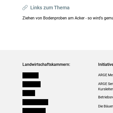
Links zum Thema
Ziehen von Bodenproben am Acker - so wird's gem
Landwirtschaftskammern:
Initiati
Österreich
ARGE Mei
Burgenland
ARGE Sem
Kursleite
Kärnten
Betriebsr
Niederösterreich
Die Bäuer
Oberösterreich