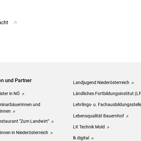
acht
ven und Partner
Landjugend Niederösterreich
ster in NÖ
Ländliches Fortbildungsinstitut (L
inarbäuerinnen und
Lehrlings- u. Fachausbildungsstell
rinnen
Lebensqualität Bauernhof
estaurant "Zum Landwirt"
LK Technik Mold
innen in Niederösterreich
lk digital