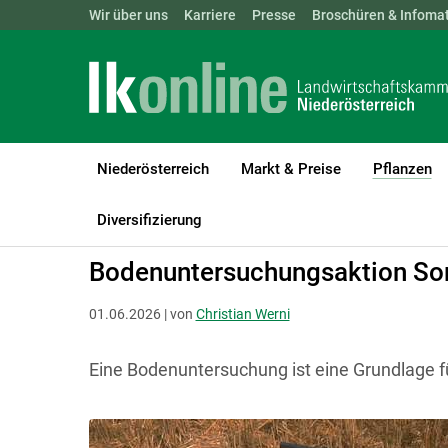
Landwirtschaftskammern:
Wir über uns
Karriere
Presse
ÖSTERREICH
Broschüren & Infomat
BGLD
KTN
Niederösterreich
Markt & Preise
Pflanzen
(c
LK Niederösterreich
Pflanzen
Boden-, Wasserschutz & Düngu
Diversifizierung
Bodenuntersuchungsaktion S
01.06.2026 | von
Christian Werni
Eine Bodenuntersuchung ist eine Grundlage f