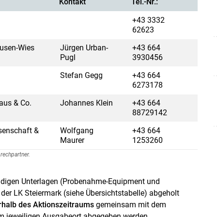
Kontakt
Tel.-Nr.:
+43 3332
62623
ausen-Wies
Jürgen Urban-
+43 664
Pugl
3930456
Stefan Gegg
+43 664
6273178
aus & Co.
Johannes Klein
+43 664
88729142
senschaft &
Wolfgang
+43 664
Maurer
1253260
rechpartner.
ndigen Unterlagen (Probenahme-Equipment und
der LK Steiermark (siehe Übersichtstabelle) abgeholt
rhalb des Aktionszeitraums
gemeinsam mit dem
im jeweiligen Ausgabeort abgegeben werden.