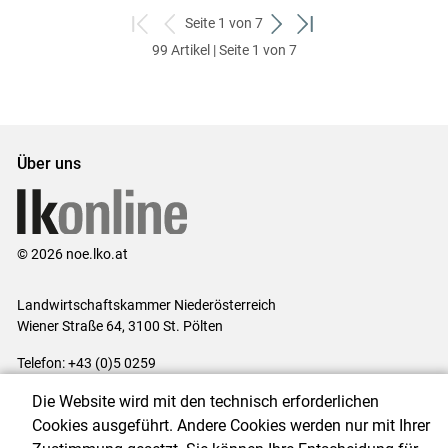
Seite 1 von 7
zum
zurück
weiter
zum
99 Artikel | Seite 1 von 7
ersten
zum
zum
letzten
Set
vorigen
nächsten
Set
Set
Set
Über uns
© 2026 noe.lko.at
Landwirtschaftskammer Niederösterreich
Wiener Straße 64, 3100 St. Pölten
Telefon: +43 (0)5 0259
E-Mail:
office@lk-noe.at
Die Website wird mit den technisch erforderlichen
Impressum
|
Kontakt
|
Datenschutzerklärung
|
Barrierefreiheit
|
Cookies ausgeführt. Andere Cookies werden nur mit Ihrer
Cookie-Einstellungen