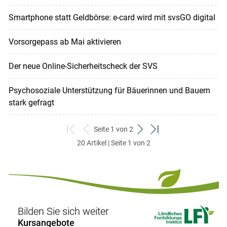
Smartphone statt Geldbörse: e-card wird mit svsGO digital
Vorsorgepass ab Mai aktivieren
Der neue Online-Sicherheitscheck der SVS
Psychosoziale Unterstützung für Bäuerinnen und Bauern
stark gefragt
Seite 1 von 2
zum
zurück
weiter
zum
20 Artikel | Seite 1 von 2
ersten
zum
zum
letzten
Set
vorigen
nächsten
Set
Set
Set
Bilden Sie sich weiter
Kursangebote