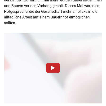
der Landwirtschaft. Einmal mehr wurden dabei Bäuerinnen
und Bauern vor den Vorhang geholt. Dieses Mal waren es
Hofgespräche, die der Gesellschaft mehr Einblicke in die
alltägliche Arbeit auf einem Bauernhof ermöglichen
sollten.
Skip to main content
Zum Abspielen von YouTube-Videos auf dieser Website
müssen Cookies gesetzt werden
.
Für weitere Informationen lesen Sie bitte unsere
Datenschutzerklärung
.Sie können Ihre Entscheidung für
diese Website in den Cookie-Einstellungen jederzeit
einsehen und korrigieren