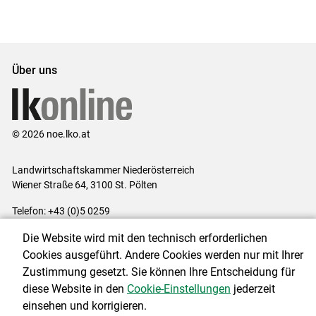
Set
vorigen
nächsten
Set
Set
Set
Über uns
© 2026 noe.lko.at
Landwirtschaftskammer Niederösterreich
Wiener Straße 64, 3100 St. Pölten
Telefon: +43 (0)5 0259
E-Mail:
office@lk-noe.at
Die Website wird mit den technisch erforderlichen
Impressum
|
Kontakt
|
Datenschutzerklärung
|
Barrierefreiheit
|
Cookies ausgeführt. Andere Cookies werden nur mit Ihrer
Cookie-Einstellungen
Zustimmung gesetzt. Sie können Ihre Entscheidung für
diese Website in den
Cookie-Einstellungen
jederzeit
einsehen und korrigieren.