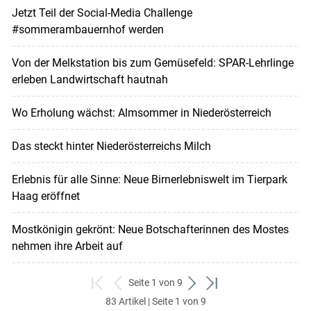
Jetzt Teil der Social-Media Challenge
#sommerambauernhof werden
Von der Melkstation bis zum Gemüsefeld: SPAR-Lehrlinge
erleben Landwirtschaft hautnah
Wo Erholung wächst: Almsommer in Niederösterreich
Das steckt hinter Niederösterreichs Milch
Erlebnis für alle Sinne: Neue Birnerlebniswelt im Tierpark
Haag eröffnet
Mostkönigin gekrönt: Neue Botschafterinnen des Mostes
nehmen ihre Arbeit auf
Seite 1 von 9
zum
zurück
weiter
zum
83 Artikel | Seite 1 von 9
ersten
zum
zum
letzten