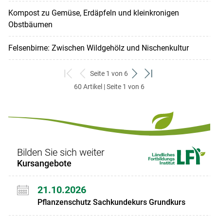
Kompost zu Gemüse, Erdäpfeln und kleinkronigen
Obstbäumen
Felsenbirne: Zwischen Wildgehölz und Nischenkultur
Seite 1 von 6
zum
zurück
weiter
zum
60 Artikel | Seite 1 von 6
ersten
zum
zum
letzten
Set
vorigen
nächsten
Set
Set
Set
Bilden Sie sich weiter
Kursangebote
21.10.2026
Pflanzenschutz Sachkundekurs Grundkurs