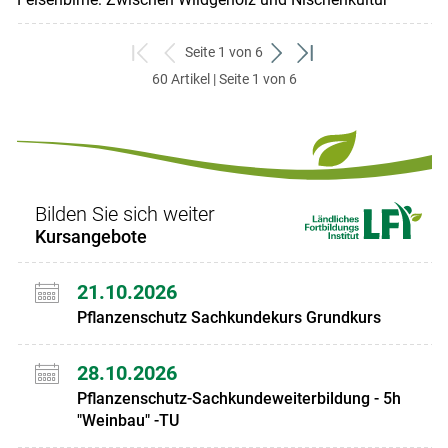
Seite 1 von 6
zum
zurück
weiter
zum
60 Artikel | Seite 1 von 6
ersten
zum
zum
letzten
Set
vorigen
nächsten
Set
Set
Set
Bilden Sie sich weiter
Kursangebote
21.10.2026
Pflanzenschutz Sachkundekurs Grundkurs
28.10.2026
Pflanzenschutz-Sachkundeweiterbildung - 5h
"Weinbau" -TU