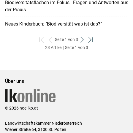
Biodiversitätsflächen im Fokus - Fragen und Antworten aus
der Praxis
Neues Kinderbuch: "Biodiversität was ist das?"
Seite 1 von 3
zum
zurück
weiter
zum
23 Artikel | Seite 1 von 3
ersten
zum
zum
letzten
Set
vorigen
nächsten
Set
Set
Set
Über uns
© 2026 noe.lko.at
Landwirtschaftskammer Niederösterreich
Wiener Straße 64, 3100 St. Pölten