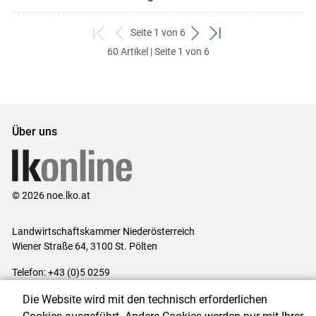
Seite 1 von 6
zum
zurück
weiter
zum
60 Artikel | Seite 1 von 6
ersten
zum
zum
letzten
Set
vorigen
nächsten
Set
Set
Set
Über uns
© 2026 noe.lko.at
Landwirtschaftskammer Niederösterreich
Wiener Straße 64, 3100 St. Pölten
Telefon: +43 (0)5 0259
E-Mail:
office@lk-noe.at
Die Website wird mit den technisch erforderlichen
Impressum
|
Kontakt
|
Datenschutzerklärung
|
Barrierefreiheit
|