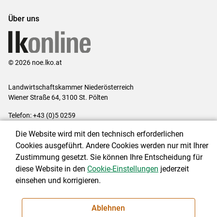
Über uns
© 2026 noe.lko.at
Landwirtschaftskammer Niederösterreich
Wiener Straße 64, 3100 St. Pölten
Telefon: +43 (0)5 0259
E-Mail:
office@lk-noe.at
Die Website wird mit den technisch erforderlichen
Impressum
|
Kontakt
|
Datenschutzerklärung
|
Barrierefreiheit
|
Cookies ausgeführt. Andere Cookies werden nur mit Ihrer
Cookie-Einstellungen
Zustimmung gesetzt. Sie können Ihre Entscheidung für
diese Website in den
Cookie-Einstellungen
jederzeit
einsehen und korrigieren.
NEWSLETTER
Ablehnen