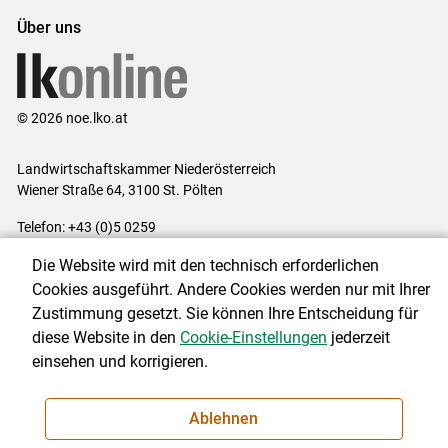
Über uns
© 2026 noe.lko.at
Landwirtschaftskammer Niederösterreich
Wiener Straße 64, 3100 St. Pölten
Telefon: +43 (0)5 0259
E-Mail:
office@lk-noe.at
Die Website wird mit den technisch erforderlichen
Impressum
|
Kontakt
|
Datenschutzerklärung
|
Barrierefreiheit
|
Cookies ausgeführt. Andere Cookies werden nur mit Ihrer
Cookie-Einstellungen
Zustimmung gesetzt. Sie können Ihre Entscheidung für
diese Website in den
Cookie-Einstellungen
jederzeit
einsehen und korrigieren.
NEWSLETTER
Ablehnen