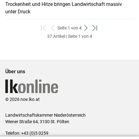
Trockenheit und Hitze bringen Landwirtschaft massiv
unter Druck
Seite 1 von 4
zum
zurück
weiter
zum
37 Artikel | Seite 1 von 4
ersten
zum
zum
letzten
Set
vorigen
nächsten
Set
Set
Set
Über uns
© 2026 noe.lko.at
Landwirtschaftskammer Niederösterreich
Wiener Straße 64, 3100 St. Pölten
Telefon: +43 (0)5 0259