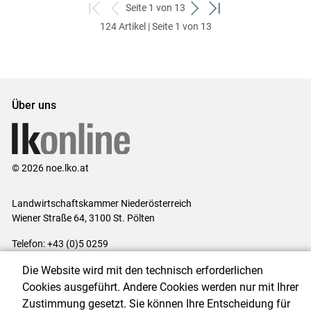
Seite 1 von 13
zum
zurück
weiter
zum
124 Artikel | Seite 1 von 13
ersten
zum
zum
letzten
Set
vorigen
nächsten
Set
Set
Set
Über uns
© 2026 noe.lko.at
Landwirtschaftskammer Niederösterreich
Wiener Straße 64, 3100 St. Pölten
Telefon: +43 (0)5 0259
E-Mail:
office@lk-noe.at
Die Website wird mit den technisch erforderlichen
Impressum
|
Kontakt
|
Datenschutzerklärung
|
Barrierefreiheit
|
Cookies ausgeführt. Andere Cookies werden nur mit Ihrer
Cookie-Einstellungen
Zustimmung gesetzt. Sie können Ihre Entscheidung für