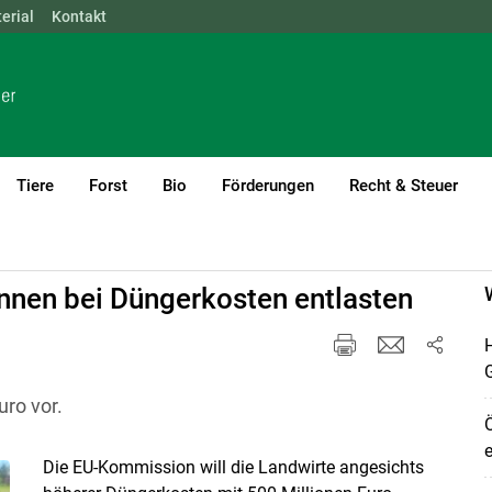
erial
NÖ
Kontakt
OÖ
SBG
STMK
TIROL
VBG
WIEN
Tiere
Forst
Bio
Förderungen
Recht & Steuer
nnen bei Düngerkosten entlasten
H
uro vor.
Ö
e
Die EU-Kommission will die Landwirte angesichts