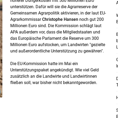
höherer Düngerkosten mit 500 Millionen Euro
A
unterstützen. Dafür will sie die Agrarreserve der
Gemeinsamen Agrarpolitik aktivieren, in der laut EU-
W
Agrarkommissar
Christophe Hansen
noch gut 200
B
Millionen Euro sind. Die Kommission schlägt laut
APA außerdem vor, dass die Mitgliedstaaten und
B
das Europäische Parlament die Reserve um 300
Skip to main content
Millionen Euro aufstocken, um Landwirten "gezielte
und außerordentliche Unterstützung zu gewähren".
G
Die EU-Kommission hatte im Mai ein
I
Unterstützungspaket angekündigt. Wie viel Geld
zusätzlich an die Landwirte und Landwirtinnen
fließen soll, war bisher nicht bekanntgeworden.
T
H
S