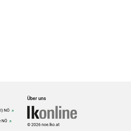
Über uns
FI) NÖ
e NÖ
© 2026 noe.lko.at