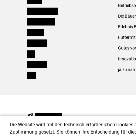
Betriebsr
Niederösterreich
Die Bäuer
Oberösterreich
Erlebnis 
Salzburg
Futtermit
Steiermark
Gutes vo
Tirol
Innovati
Vorarlberg
ja zu na
Wien
NEWSLETTER
Die Website wird mit den technisch erforderlichen Cookies 
Zustimmung gesetzt. Sie können Ihre Entscheidung für die