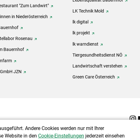
estaurant "Zum Landwirt"
LK Technik Mold
innen in Niederösterreich
lk digital
Bauernhof
lk projekt
tellabor Rosenau
lk warndienst
m Bauernhof
Tiergesundheitsdienst NÖ
onfarm
Landwirtschaft verstehen
h GmbH JZN
Green Care Österreich
ausgeführt. Andere Cookies werden nur mit Ihrer
se Website in den
Cookie-Einstellungen
jederzeit einsehen