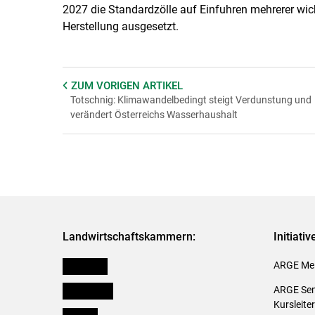
2027 die Standardzölle auf Einfuhren mehrerer wic
Herstellung ausgesetzt.
ZUM VORIGEN
ARTIKEL
Totschnig: Klimawandelbedingt steigt Verdunstung und
verändert Österreichs Wasserhaushalt
Landwirtschaftskammern:
Initiati
Österreich
ARGE Mei
Burgenland
ARGE Sem
Kursleite
Kärnten