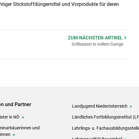
htiger Stickstoffdüngemittel und Vorprodukte für deren
ZUM NÄCHSTEN
ARTIKEL
Grillsaison in vollem Gange
ven und Partner
Landjugend Niederösterreich
ster in NÖ
Ländliches Fortbildungsinstitut (L
inarbäuerinnen und
Lehrlings- u. Fachausbildungsstell
rinnen
Lebensqualität Bauernhof