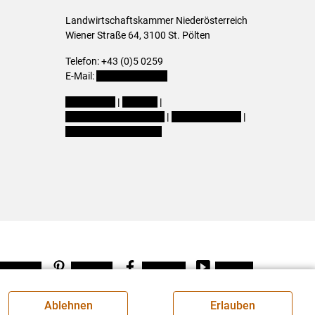
Landwirtschaftskammer Niederösterreich
Wiener Straße 64, 3100 St. Pölten
Telefon: +43 (0)5 0259
E-Mail:
office@lk-noe.at
Impressum
|
Kontakt
|
Datenschutzerklärung
|
Barrierefreiheit
|
Cookie-Einstellungen
Instagram
Pinterest
Facebook
Youtube
Ablehnen
Erlauben