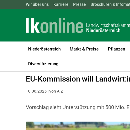
Landwirtschaftskammern:
Wir über uns
Karriere
Presse
ÖSTERREICH
Broschüren & Infomat
BGLD
KTN
Niederösterreich
Markt & Preise
Pflanzen
(current)1
LK Niederösterreich
Niederösterreich
Diversifizierung
EU-Kommission will Landwirt:i
10.06.2026 | von AIZ
Vorschlag sieht Unterstützung mit 500 Mio. E