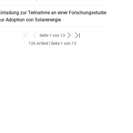
inladung zur Teilnahme an einer Forschungsstudie
ur Adoption von Solarenergie
Seite 1 von 13
zum
zurück
weiter
zum
126 Artikel | Seite 1 von 13
ersten
zum
zum
letzten
Set
vorigen
nächsten
Set
Set
Set