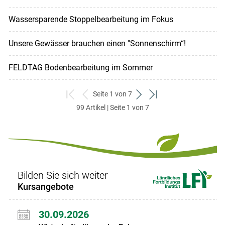
Wassersparende Stoppelbearbeitung im Fokus
Unsere Gewässer brauchen einen "Sonnenschirm“!
FELDTAG Bodenbearbeitung im Sommer
Seite 1 von 7
zum
zurück
weiter
zum
99 Artikel | Seite 1 von 7
ersten
zum
zum
letzten
Set
vorigen
nächsten
Set
Set
Set
Bilden Sie sich weiter
Kursangebote
30.09.2026