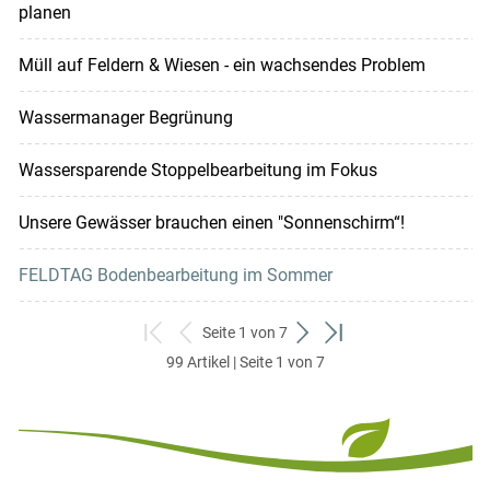
planen
Müll auf Feldern & Wiesen - ein wachsendes Problem
Wassermanager Begrünung
Wassersparende Stoppelbearbeitung im Fokus
Unsere Gewässer brauchen einen "Sonnenschirm“!
FELDTAG Bodenbearbeitung im Sommer
Seite 1 von 7
zum
zurück
weiter
zum
99 Artikel | Seite 1 von 7
ersten
zum
zum
letzten
Set
vorigen
nächsten
Set
Set
Set