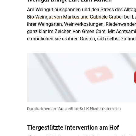
Am Weingut ausspannen und den Stress des Alltags
Bio-Weingut von Markus und Gabriele Gruber
bei L
ihrer Weingärten, Weinverkostungen, Riedenwande
ganz klar im Zeichen von Green Care. Mit Achtsa
ermöglichen sie es ihren Gästen, sich selbst zu find
Zum Abspielen von YouTube-Videos auf 
Für weitere Informationen lesen Sie bitte unsere
diese Website in den Cookie-Einste
Durchatmen am Auszeithof
© LK Niederösterreich
Cookies Einstellunge
Tiergestützte Intervention am Hof