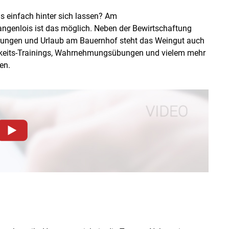
 einfach hinter sich lassen? Am
angenlois ist das möglich. Neben der Bewirtschaftung
rungen und Urlaub am Bauernhof steht das Weingut auch
mkeits-Trainings, Wahrnehmungsübungen und vielem mehr
en.
dieser Website müssen Cookies gesetzt werden
.
Datenschutzerklärung
.Sie können Ihre Entscheidung für
llungen jederzeit einsehen und korrigieren
n
Akzeptieren