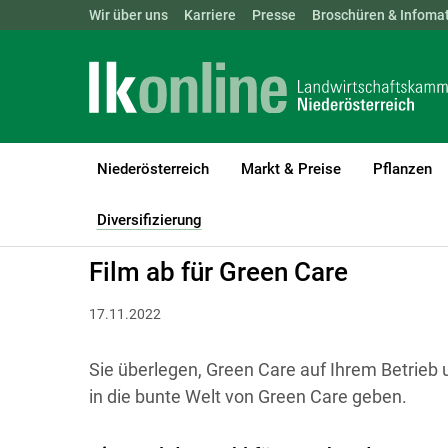
Landwirtschaftskammern:
Wir über uns
Karriere
Presse
ÖSTERREICH
Broschüren & Infomat
BGLD
KTN
Niederösterreich
Markt & Preise
Pflanzen
LK Niederösterreich
Diversifizierung
Green Care - Wo Mensche
Diversifizierung
(current)1
Film ab für Green Care
17.11.2022
Sie überlegen, Green Care auf Ihrem Betrieb 
in die bunte Welt von Green Care geben.