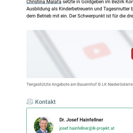
Christina Malafa
setzte in Goldgeben im Bezirk Kor
Ausbildung als Kinderbetreuerin und Tagesmutter b
dem Betrieb mit ein. Der Schwerpunkt ist für die dre
Zum Abspielen von YouTube-Videos auf 
Für weitere Informationen lesen Sie bitte unsere
diese Website in den Cookie-Einste
Tiergestützte Angebote am Bauernhof
© LK Niederösterre
Cookies Einstellunge
Kontakt
Dr. Josef Hainfellner
josef.hainfellner@lk-projekt.at