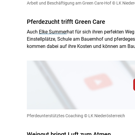
Arbeit und Beschäftigung am Green Care-Hof
© LK Nieder
Cookies Einstellunge
Pferdezucht trifft Green Care
Auch
Elke Summer
hat für sich ihren perfekten Weg
Einstellplätze, Schule am Bauernhof und pferdeges
kommen dabei auf ihre Kosten und können am Bauer
Zum Abspielen von YouTube-Videos auf 
Für weitere Informationen lesen Sie bitte unsere
diese Website in den Cookie-Einste
Pferdeunterstütztes Coaching
© LK Niederösterreich
Cookies Einstellunge
Weingut bringt Luft zum Atmen