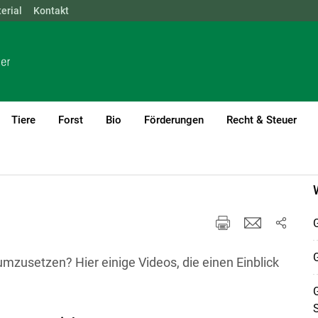
erial
NÖ
Kontakt
OÖ
SBG
STMK
TIROL
VBG
WIEN
Tiere
Forst
Bio
Förderungen
Recht & Steuer
n aufblühen
G
G
umzusetzen? Hier einige Videos, die einen Einblick
G