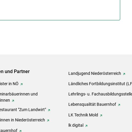
ven und Partner
Landjugend Niederösterreich
ster in NÖ
Ländliches Fortbildungsinstitut (L
inarbäuerinnen und
Lehrlings- u. Fachausbildungsstell
rinnen
Lebensqualität Bauernhof
estaurant "Zum Landwirt"
LK Technik Mold
innen in Niederösterreich
lk digital
Bauernhof