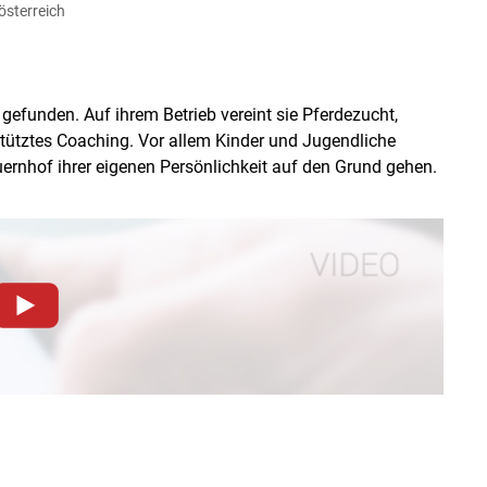
österreich
n
Akzeptieren
 gefunden. Auf ihrem Betrieb vereint sie Pferdezucht,
tütztes Coaching. Vor allem Kinder und Jugendliche
nhof ihrer eigenen Persönlichkeit auf den Grund gehen.
dieser Website müssen Cookies gesetzt werden
.
Datenschutzerklärung
.Sie können Ihre Entscheidung für
llungen jederzeit einsehen und korrigieren
n
Akzeptieren