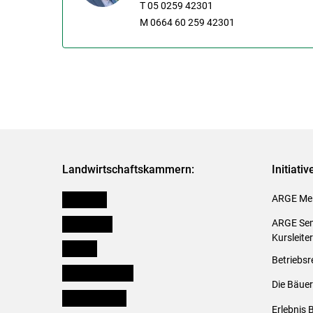
T 05 0259 42301
M 0664 60 259 42301
Landwirtschaftskammern:
Initiati
Österreich
ARGE Mei
Burgenland
ARGE Sem
Kursleite
Kärnten
Betriebsr
Niederösterreich
Die Bäuer
Oberösterreich
Erlebnis 