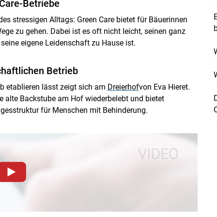
Care-Betriebe
E
des stressigen Alltags: Green Care bietet für Bäuerinnen
b
ge zu gehen. Dabei ist es oft nicht leicht, seinen ganz
seine eigene Leidenschaft zu Hause ist.
W
haftlichen Betrieb
b etablieren lässt zeigt sich am
Dreierhof
von Eva Hieret.
D
ine alte Backstube am Hof wiederbelebt und bietet
Q
gesstruktur für Menschen mit Behinderung.
Skip to main content
dieser Website müssen Cookies gesetzt werden
.
Datenschutzerklärung
.Sie können Ihre Entscheidung für
llungen jederzeit einsehen und korrigieren