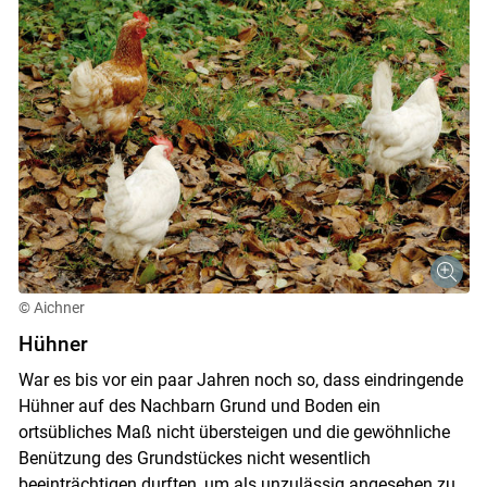
© Aichner
Hühner
War es bis vor ein paar Jahren noch so, dass eindringende
Hühner auf des Nachbarn Grund und Boden ein
Skip to main content
ortsübliches Maß nicht übersteigen und die gewöhnliche
Benützung des Grundstückes nicht wesentlich
beeinträchtigen durften, um als unzulässig angesehen zu