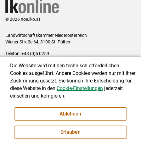
© 2026 noe.lko.at
Landwirtschaftskammer Niederösterreich
Wiener Straße 64, 3100 St. Pölten
Telefon: +43 (0)5 0259
E-Mail:
office@lk-noe.at
Die Website wird mit den technisch erforderlichen
Impressum
|
Kontakt
|
Datenschutzerklärung
|
Barrierefreiheit
|
Cookies ausgeführt. Andere Cookies werden nur mit Ihrer
Cookie-Einstellungen
Zustimmung gesetzt. Sie können Ihre Entscheidung für
diese Website in den
Cookie-Einstellungen
jederzeit
einsehen und korrigieren.
NEWSLETTER
Ablehnen
Erlauben