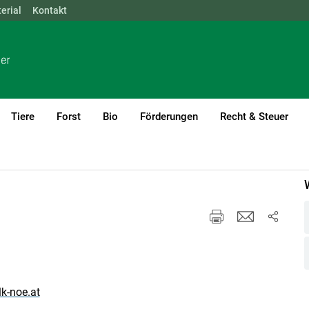
erial
NÖ
Kontakt
OÖ
SBG
STMK
TIROL
VBG
WIEN
Tiere
Forst
Bio
Förderungen
Recht & Steuer
r. Neustadt
Wir über uns
k-noe.at