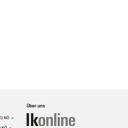
Über uns
FI) NÖ
e NÖ