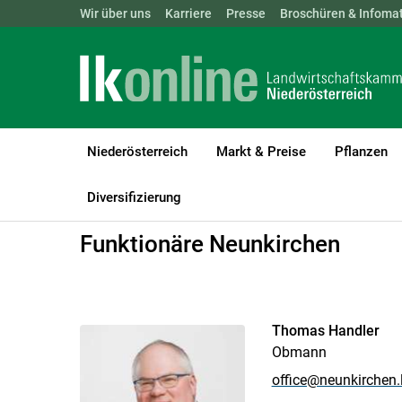
Landwirtschaftskammern:
Wir über uns
Karriere
Presse
ÖSTERREICH
Broschüren & Infomat
BGLD
KTN
Niederösterreich
Markt & Preise
Pflanzen
LK Niederösterreich
Bezirksbauernkammer
Neunkirchen und W
Diversifizierung
Funktionäre Neunkirchen
Thomas Handler
Obmann
office@neunkirchen.l