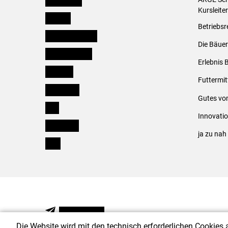
Kursleite
Kärnten
Betriebsr
Niederösterreich
Die Bäuer
Oberösterreich
Erlebnis 
Salzburg
Futtermit
Steiermark
Gutes vo
Tirol
Innovati
Vorarlberg
ja zu na
Wien
NEWSLETTER
Die Website wird mit den technisch erforderlichen Cookies 