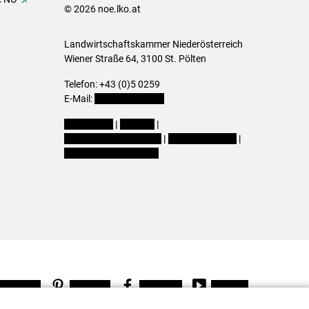
© 2026 noe.lko.at
Landwirtschaftskammer Niederösterreich
Wiener Straße 64, 3100 St. Pölten
Telefon: +43 (0)5 0259
E-Mail:
office@lk-noe.at
Impressum
|
Kontakt
|
Datenschutzerklärung
|
Barrierefreiheit
|
Cookie-Einstellungen
Instagram
Pinterest
Facebook
Youtube