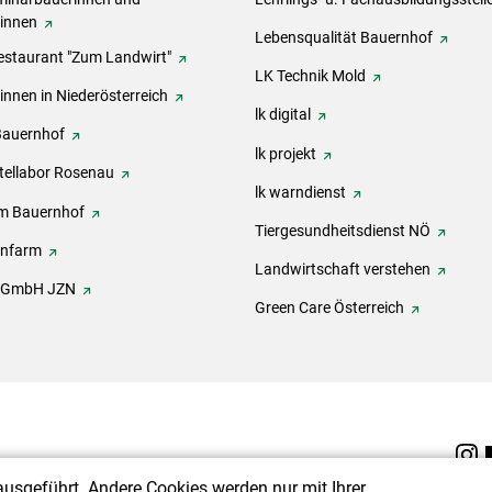
rinnen
Lebensqualität Bauernhof
estaurant "Zum Landwirt"
LK Technik Mold
innen in Niederösterreich
lk digital
Bauernhof
lk projekt
tellabor Rosenau
lk warndienst
m Bauernhof
Tiergesundheitsdienst NÖ
onfarm
Landwirtschaft verstehen
h GmbH JZN
Green Care Österreich
ausgeführt. Andere Cookies werden nur mit Ihrer