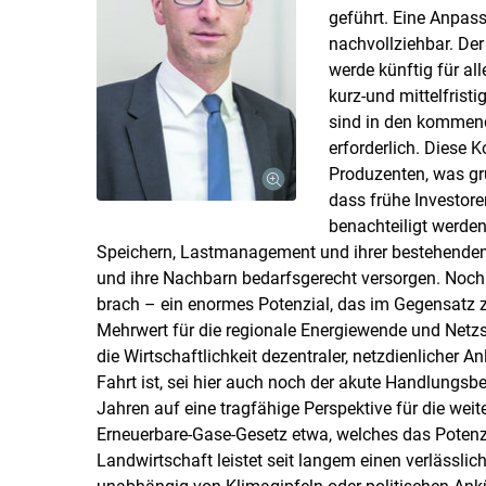
geführt. Eine Anpas
nachvollziehbar. Der
werde künftig für all
kurz-und mittelfristi
sind in den kommend
erforderlich. Diese 
Produzenten, was gru
dass frühe Investoren
benachteiligt werden
Speichern, Lastmanagement und ihrer bestehenden
und ihre Nachbarn bedarfsgerecht versorgen. Noch
brach – ein enormes Potenzial, das im Gegensatz 
Mehrwert für die regionale Energiewende und Netzst
die Wirtschaftlichkeit dezentraler, netzdienlicher A
Fahrt ist, sei hier auch noch der akute Handlungsb
Jahren auf eine tragfähige Perspektive für die we
Erneuerbare-Gase-Gesetz etwa, welches das Potenzial
Landwirtschaft leistet seit langem einen verlässlic