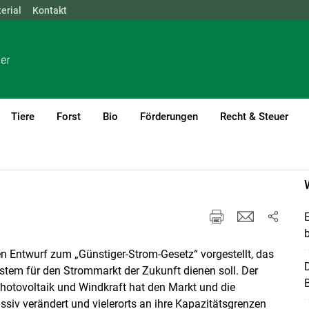
erial
NÖ
Kontakt
OÖ
SBG
STMK
TIROL
VBG
WIEN
Tiere
Forst
Bio
Förderungen
Recht & Steuer
n Entwurf zum „Günstiger-Strom-Gesetz“ vorgestellt, das
stem für den Strommarkt der Zukunft dienen soll. Der
B
hotovoltaik und Windkraft hat den Markt und die
ssiv verändert und vielerorts an ihre Kapazitätsgrenzen