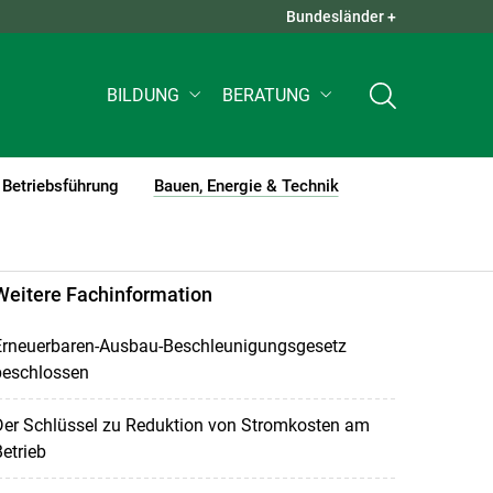
Bundesländer +
QUICK LINKS +
BILDUNG
BERATUNG
Betriebsführung
Bauen, Energie & Technik
(current)1
Weitere Fachinformation
Erneuerbaren-Ausbau-Beschleunigungsgesetz
beschlossen
Der Schlüssel zu Reduktion von Stromkosten am
etrieb