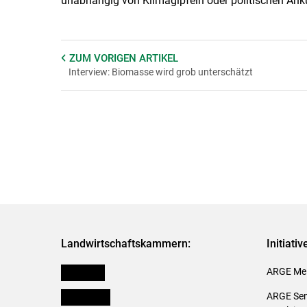
unabhängig von Klimagipfeln oder politischen Ankün
ZUM VORIGEN
ARTIKEL
Interview: Biomasse wird grob unterschätzt
Landwirtschaftskammern:
Initiati
Österreich
ARGE Mei
Burgenland
ARGE Sem