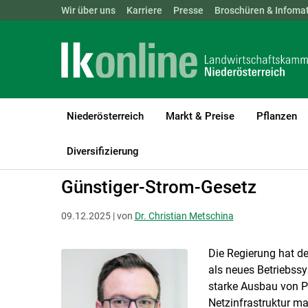
Landwirtschaftskammern:
Wir über uns
Karriere
Presse
ÖSTERREICH
Broschüren & Infomat
BGLD
KTN
Niederösterreich
Markt & Preise
Pflanzen
LK Niederösterreich
Bauen, Energie & Technik
Energie
Diversifizierung
Günstiger-Strom-Gesetz
09.12.2025 | von
Dr. Christian Metschina
Die Regierung hat de
als neues Betriebssy
starke Ausbau von P
Netzinfrastruktur ma