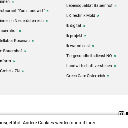
rinnen
Lebensqualität Bauernhof
estaurant "Zum Landwirt"
LK Technik Mold
innen in Niederösterreich
lk digital
Bauernhof
lk projekt
tellabor Rosenau
lk warndienst
m Bauernhof
Tiergesundheitsdienst NÖ
onfarm
Landwirtschaft verstehen
h GmbH JZN
Green Care Österreich
ausgeführt. Andere Cookies werden nur mit Ihrer