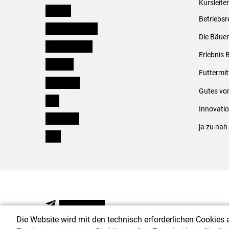
Kursleite
Kärnten
Betriebsr
Niederösterreich
Die Bäuer
Oberösterreich
Erlebnis 
Salzburg
Futtermit
Steiermark
Gutes vo
Tirol
Innovati
Vorarlberg
ja zu na
Wien
NEWSLETTER
Die Website wird mit den technisch erforderlichen Cookies 