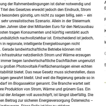
A
sung der Rahmenbedingungen ist daher notwendig und
 Titel des Gesetzes erweckt jedoch den Eindruck, Strom
Skip to main content
e besonders günstig, um nicht zu sagen billig, sein – ein
F
g sehr unrealistisches Szenario. Allein in der Steiermark
en Jahren über drei Milliarden Euro für den Netzausbau
Kosten tragen Konsumenten und künftig verstärkt auch
ndsätzlich nachvollziehbar ist. Entscheidend ist jedoch,
I
 in regionale, intelligente Energielösungen nicht
. Gerade landwirtschaftliche Betriebe können mit
 Infrastruktur netzdienlich Strom und Wärme erzeugen
 immer liegen landwirtschaftliche Dachflächen ungenutzt
S
zu großen Photovoltaik-Freiflächenanlagen einen echten
abilität bietet. Das neue Gesetz muss sicherstellen, dass
nlagen gewahrt bleibt. Und weil die Regierung gerade so in
edarf im Biogassektor genannt. Die Branche wartet seit
itere Produktion von Strom, Wärme und grünem Gas. Ein
 der Anlagen voll ausschöpft, ist längst überfällig. Die
hen Beitrag zur sicheren Energieversorgung Österreichs –