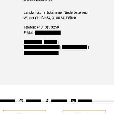
Landwirtschaftskammer Niederösterreich
Wiener Straße 64, 3100 St. Pölten
Telefon: +43 (0)5 0259
E-Mail:
office@lk-noe.at
Impressum
|
Kontakt
|
Datenschutzerklärung
|
Barrierefreiheit
|
Cookie-Einstellungen
Instagram
Pinterest
Facebook
Youtube