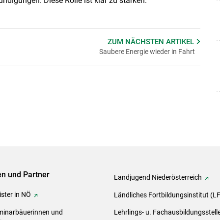
digungen. Diese Rolle ist klar zu stärken.
ZUM NÄCHSTEN
ARTIKEL
Saubere Energie wieder in Fahrt
ven und Partner
Landjugend Niederösterreich
ster in NÖ
Ländliches Fortbildungsinstitut (L
inarbäuerinnen und
Lehrlings- u. Fachausbildungsstell