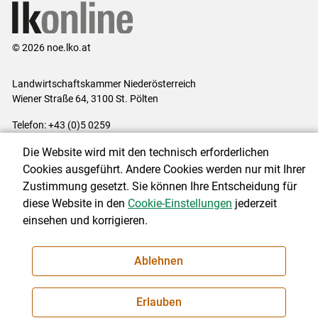
© 2026 noe.lko.at
Landwirtschaftskammer Niederösterreich
Wiener Straße 64, 3100 St. Pölten
Telefon: +43 (0)5 0259
E-Mail:
office@lk-noe.at
Die Website wird mit den technisch erforderlichen
Impressum
|
Kontakt
|
Datenschutzerklärung
|
Barrierefreiheit
|
Cookies ausgeführt. Andere Cookies werden nur mit Ihrer
Cookie-Einstellungen
Zustimmung gesetzt. Sie können Ihre Entscheidung für
diese Website in den
Cookie-Einstellungen
jederzeit
einsehen und korrigieren.
NEWSLETTER
Ablehnen
Erlauben