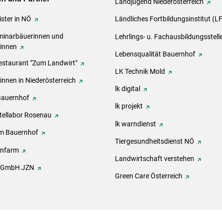
Landjugend Niederösterreich
ster in NÖ
Ländliches Fortbildungsinstitut (L
inarbäuerinnen und
Lehrlings- u. Fachausbildungsstell
rinnen
Lebensqualität Bauernhof
estaurant "Zum Landwirt"
LK Technik Mold
innen in Niederösterreich
lk digital
Bauernhof
lk projekt
tellabor Rosenau
lk warndienst
m Bauernhof
Tiergesundheitsdienst NÖ
onfarm
Landwirtschaft verstehen
h GmbH JZN
Green Care Österreich