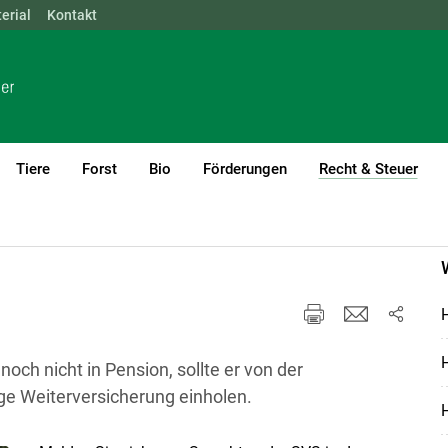
erial
NÖ
Kontakt
OÖ
SBG
STMK
TIROL
VBG
WIEN
Tiere
Forst
Bio
Förderungen
Recht & Steuer
(cur
H
och nicht in Pension, sollte er von der
ige Weiterversicherung einholen.