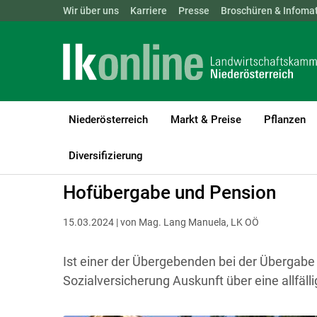
Landwirtschaftskammern:
Wir über uns
Karriere
Presse
ÖSTERREICH
Broschüren & Infomat
BGLD
KTN
Niederösterreich
Markt & Preise
Pflanzen
LK Niederösterreich
Recht & Steuer
Hofübergabe
Diversifizierung
Hofübergabe und Pension
15.03.2024 | von Mag. Lang Manuela, LK OÖ
Ist einer der Übergebenden bei der Übergabe n
Sozialversicherung Auskunft über eine allfäll