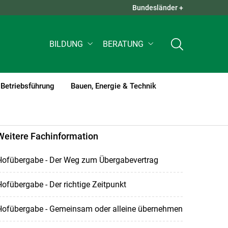
Bundesländer +
QUICK LINKS +
BILDUNG
BERATUNG
Betriebsführung
Bauen, Energie & Technik
rent)1
Weitere Fachinformation
Hofübergabe - Der Weg zum Übergabevertrag
ofübergabe - Der richtige Zeitpunkt
Hofübergabe - Gemeinsam oder alleine übernehmen