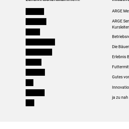
Österreich
ARGE Mei
Burgenland
ARGE Sem
Kursleite
Kärnten
Betriebsr
Niederösterreich
Die Bäuer
Oberösterreich
Erlebnis 
Salzburg
Futtermit
Steiermark
Gutes vo
Tirol
Innovati
Vorarlberg
ja zu na
Wien