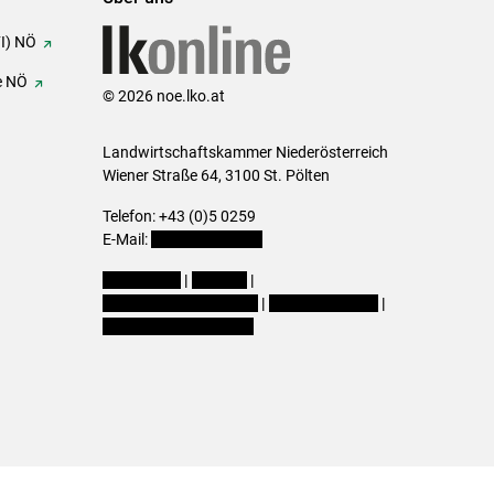
FI) NÖ
e NÖ
© 2026 noe.lko.at
Landwirtschaftskammer Niederösterreich
Wiener Straße 64, 3100 St. Pölten
Telefon: +43 (0)5 0259
E-Mail:
office@lk-noe.at
Impressum
|
Kontakt
|
Datenschutzerklärung
|
Barrierefreiheit
|
Cookie-Einstellungen