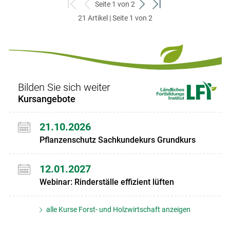
Seite 1 von 2
zum
zurück
weiter
zum
21 Artikel | Seite 1 von 2
ersten
zum
zum
letzten
Set
vorigen
nächsten
Set
Set
Set
Bilden Sie sich weiter
Kursangebote
21.10.2026
Pflanzenschutz Sachkundekurs Grundkurs
12.01.2027
Webinar: Rinderställe effizient lüften
alle Kurse Forst- und Holzwirtschaft anzeigen