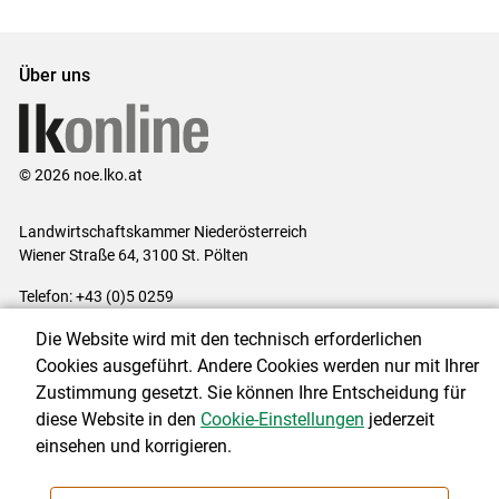
Über uns
© 2026 noe.lko.at
Landwirtschaftskammer Niederösterreich
Wiener Straße 64, 3100 St. Pölten
Telefon: +43 (0)5 0259
E-Mail:
office@lk-noe.at
Die Website wird mit den technisch erforderlichen
Impressum
|
Kontakt
|
Datenschutzerklärung
|
Barrierefreiheit
|
Cookies ausgeführt. Andere Cookies werden nur mit Ihrer
Cookie-Einstellungen
Zustimmung gesetzt. Sie können Ihre Entscheidung für
diese Website in den
Cookie-Einstellungen
jederzeit
einsehen und korrigieren.
NEWSLETTER