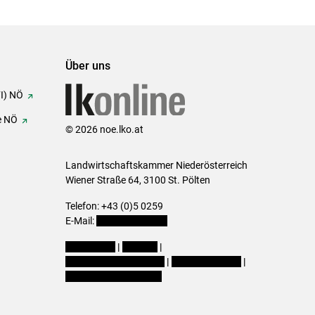
Über uns
FI) NÖ
e NÖ
© 2026 noe.lko.at
Landwirtschaftskammer Niederösterreich
Wiener Straße 64, 3100 St. Pölten
Telefon: +43 (0)5 0259
E-Mail:
office@lk-noe.at
Impressum
|
Kontakt
|
Datenschutzerklärung
|
Barrierefreiheit
|
Cookie-Einstellungen