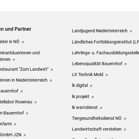
ven und Partner
Landjugend Niederösterreich
ster in NÖ
Ländliches Fortbildungsinstitut (L
inarbäuerinnen und
Lehrlings- u. Fachausbildungsstell
rinnen
Lebensqualität Bauernhof
estaurant "Zum Landwirt"
LK Technik Mold
innen in Niederösterreich
lk digital
Bauernhof
lk projekt
tellabor Rosenau
lk warndienst
m Bauernhof
Tiergesundheitsdienst NÖ
onfarm
Landwirtschaft verstehen
h GmbH JZN