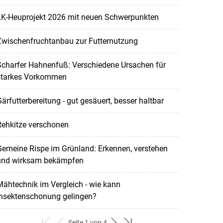
LK-Heuprojekt 2026 mit neuen Schwerpunkten
Zwischenfruchtanbau zur Futternutzung
Scharfer Hahnenfuß: Verschiedene Ursachen für
starkes Vorkommen
ärfutterbereitung - gut gesäuert, besser haltbar
Rehkitze verschonen
emeine Rispe im Grünland: Erkennen, verstehen
und wirksam bekämpfen
ähtechnik im Vergleich - wie kann
Insektenschonung gelingen?
Seite 1 von 4