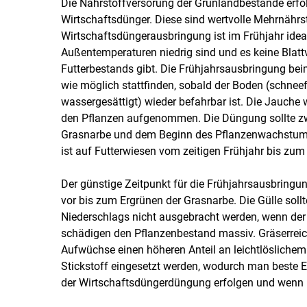
Die Nährstoffversorung der Grünlandbestände erfo
Wirtschaftsdünger. Diese sind wertvolle Mehrnährs
Wirtschaftsdüngerausbringung ist im Frühjahr ideal
Außentemperaturen niedrig sind und es keine Blat
Futterbestands gibt. Die Frühjahrsausbringung beim
wie möglich stattfinden, sobald der Boden (schneefre
wassergesättigt) wieder befahrbar ist. Die Jauche 
den Pflanzen aufgenommen. Die Düngung sollte z
Grasnarbe und dem Beginn des Pflanzenwachstums 
ist auf Futterwiesen vom zeitigen Frühjahr bis zu
Der günstige Zeitpunkt für die Frühjahrsausbringun
vor bis zum Ergrünen der Grasnarbe. Die Gülle soll
Niederschlags nicht ausgebracht werden, wenn der
schädigen den Pflanzenbestand massiv. Gräserreic
Aufwüchse einen höheren Anteil an leichtlöslichem 
Stickstoff eingesetzt werden, wodurch man beste Er
der Wirtschaftsdüngerdüngung erfolgen und wenn B