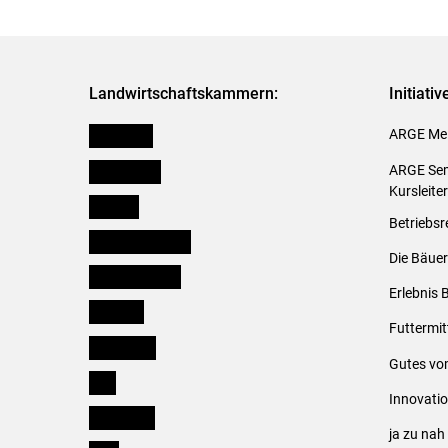
Landwirtschaftskammern:
Initiati
Österreich
ARGE Mei
Burgenland
ARGE Sem
Kursleite
Kärnten
Betriebsr
Niederösterreich
Die Bäuer
Oberösterreich
Erlebnis 
Salzburg
Futtermit
Steiermark
Gutes vo
Tirol
Innovati
Vorarlberg
ja zu na