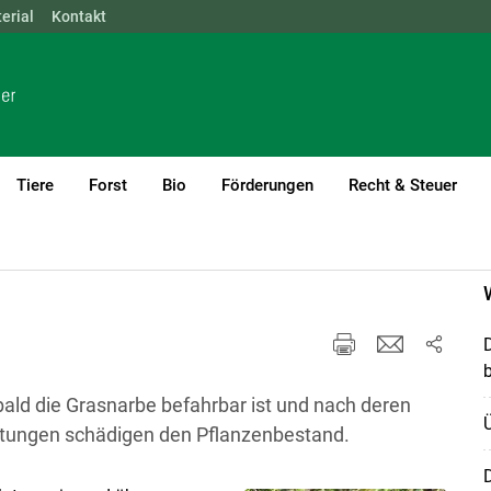
erial
NÖ
Kontakt
OÖ
SBG
STMK
TIROL
VBG
WIEN
Tiere
Forst
Bio
Förderungen
Recht & Steuer
urrent)1
D
b
bald die Grasnarbe befahrbar ist und nach deren
tungen schädigen den Pflanzenbestand.
D