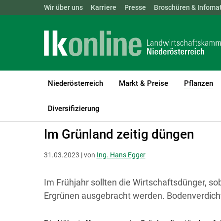
Landwirtschaftskammern:
Wir über uns
Karriere
Presse
ÖSTERREICH
Broschüren & Infomat
BGLD
KTN
Niederösterreich
Markt & Preise
Pflanzen
(c
LK Niederösterreich
Pflanzen
Grünland & Futterbau
Diversifizierung
Im Grünland zeitig düngen
31.03.2023 | von
Ing. Hans Egger
Im Frühjahr sollten die Wirtschaftsdünger, so
Ergrünen ausgebracht werden. Bodenverdich