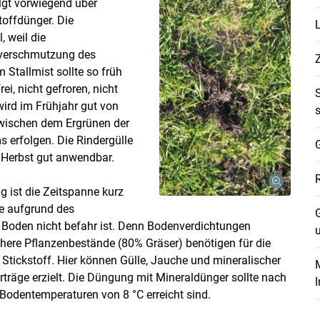
lgt vorwiegend über
toffdünger. Die
, weil die
tverschmutzung des
 Stallmist sollte so früh
Skip to main content
i, nicht gefroren, nicht
wird im Frühjahr gut von
wischen dem Ergrünen der
erfolgen. Die Rindergülle
G
m Herbst gut anwendbar.
g ist die Zeitspanne kurz
te aufgrund des
G
 Boden nicht befahr ist. Denn Bodenverdichtungen
here Pflanzenbestände (80% Gräser) benötigen für die
Stickstoff. Hier können Gülle, Jauche und mineralischer
M
träge erzielt. Die Düngung mit Mineraldünger sollte nach
odentemperaturen von 8 °C erreicht sind.