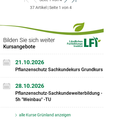
zum
zurück
weiter
zum
37 Artikel | Seite 1 von 4
ersten
zum
zum
letzten
Set
vorigen
nächsten
Set
Set
Set
Bilden Sie sich weiter
Kursangebote
21.10.2026
Pflanzenschutz Sachkundekurs Grundkurs
28.10.2026
Pflanzenschutz-Sachkundeweiterbildung -
5h "Weinbau" -TU
alle Kurse Grünland anzeigen