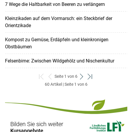
7 Wege die Haltbarkeit von Beeren zu verlängern
Kleinzikaden auf dem Vormarsch: ein Steckbrief der
Orientzikade
Kompost zu Gemüse, Erdäpfeln und kleinkronigen
Obstbäumen
Felsenbirne: Zwischen Wildgehölz und Nischenkultur
Seite 1 von 6
zum
zurück
weiter
zum
60 Artikel | Seite 1 von 6
ersten
zum
zum
letzten
Set
vorigen
nächsten
Set
Set
Set
Bilden Sie sich weiter
Kursangebote