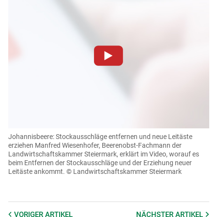
Zum Abspielen von YouTube-Videos auf dieser Website
müssen Cookies gesetzt werden
.
Für weitere Informationen lesen Sie bitte unsere
Datenschutzerklärung
.Sie können Ihre Entscheidung für
diese Website in den Cookie-Einstellungen jederzeit
Skip to main content
einsehen und korrigieren
Johannisbeere: Stockausschläge entfernen und neue Leitäste
erziehen
Manfred Wiesenhofer, Beerenobst-Fachmann der
Cookies Einstellungen
Landwirtschaftskammer Steiermark, erklärt im Video, worauf es
beim Entfernen der Stockausschläge und der Erziehung neuer
Akzeptieren
Leitäste ankommt.
© Landwirtschaftskammer Steiermark
VORIGER
ARTIKEL
NÄCHSTER
ARTIKEL