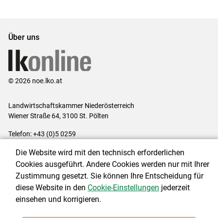
Über uns
© 2026 noe.lko.at
Landwirtschaftskammer Niederösterreich
Wiener Straße 64, 3100 St. Pölten
Telefon: +43 (0)5 0259
E-Mail:
office@lk-noe.at
Die Website wird mit den technisch erforderlichen
Impressum
|
Kontakt
|
Datenschutzerklärung
|
Barrierefreiheit
|
Cookies ausgeführt. Andere Cookies werden nur mit Ihrer
Cookie-Einstellungen
Zustimmung gesetzt. Sie können Ihre Entscheidung für
diese Website in den
Cookie-Einstellungen
jederzeit
einsehen und korrigieren.
NEWSLETTER