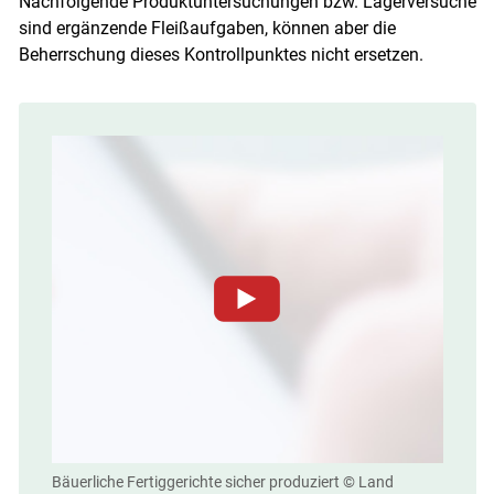
Nachfolgende Produktuntersuchungen bzw. Lagerversuche
sind ergänzende Fleißaufgaben, können aber die
Beherrschung dieses Kontrollpunktes nicht ersetzen.
Zum Abspielen von YouTube-Videos auf dieser
Website müssen Cookies gesetzt werden
.
Für weitere Informationen lesen Sie bitte unsere
Datenschutzerklärung
.Sie können Ihre
Entscheidung für diese Website in den Cookie-
Einstellungen jederzeit einsehen und korrigieren
Bäuerliche Fertiggerichte sicher produziert
© Land