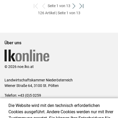
Seite 1 von 13
zum
zurück
weiter
zum
126 Artikel | Seite 1 von 13
ersten
zum
zum
letzten
Set
vorigen
nächsten
Set
Set
Set
Über uns
© 2026 noe.lko.at
Landwirtschaftskammer Niederösterreich
Wiener Straße 64, 3100 St. Pölten
Telefon: +43 (0)5 0259
E-Mail:
office@lk-noe.at
Die Website wird mit den technisch erforderlichen
Impressum
|
Kontakt
|
Datenschutzerklärung
|
Barrierefreiheit
|
Cookies ausgeführt. Andere Cookies werden nur mit Ihrer
Cookie-Einstellungen