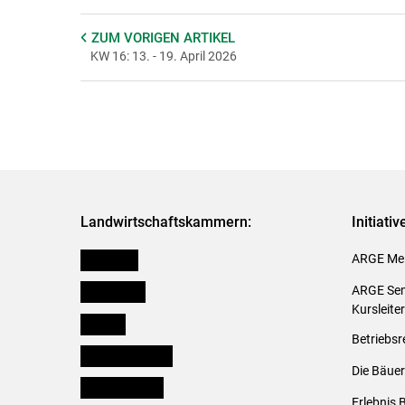
ZUM VORIGEN
ARTIKEL
KW 16: 13. - 19. April 2026
Landwirtschaftskammern:
Initiati
Österreich
ARGE Mei
Burgenland
ARGE Sem
Kursleite
Kärnten
Betriebsr
Niederösterreich
Die Bäuer
Oberösterreich
Erlebnis 