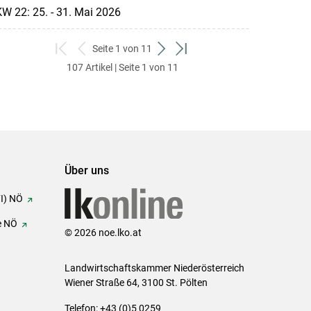
W 22: 25. - 31. Mai 2026
Seite 1 von 11
zum
zurück
weiter
zum
107 Artikel | Seite 1 von 11
ersten
zum
zum
letzten
Set
vorigen
nächsten
Set
Set
Set
Über uns
FI) NÖ
e NÖ
© 2026 noe.lko.at
Landwirtschaftskammer Niederösterreich
Wiener Straße 64, 3100 St. Pölten
Telefon: +43 (0)5 0259