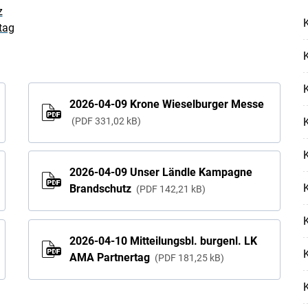
z
Skip to main content
K
tag
K
K
2026-04-09 Krone Wieselburger Messe
PDF
331,02 kB
K
K
2026-04-09 Unser Ländle Kampagne
K
Brandschutz
PDF
142,21 kB
K
2026-04-10 Mitteilungsbl. burgenl. LK
K
AMA Partnertag
PDF
181,25 kB
K