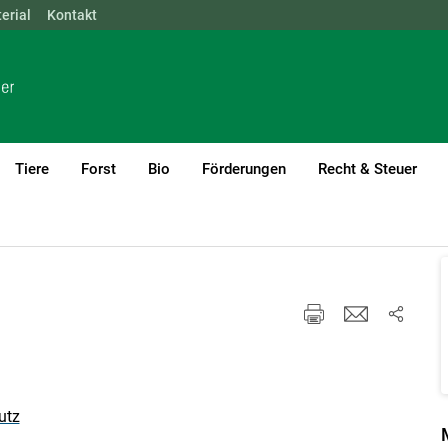
erial
NÖ
Kontakt
OÖ
SBG
STMK
TIROL
VBG
WIEN
Tiere
Forst
Bio
Förderungen
Recht & Steuer
Mediensplitter
utz