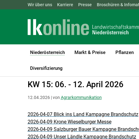
Landwirtschaftskammern:
Wir über uns
Karriere
Presse
ÖSTERREICH
Broschüren & Infomat
BGLD
KTN
Niederösterreich
Markt & Preise
Pflanzen
(current)1
LK Niederösterreich
Niederösterreich
Agrarkommunikation
Diversifizierung
KW 15: 06. - 12. April 2026
12.04.2026 | von
Agrarkommunikation
2026-04-07 Blick ins Land Kampagne Brandschutz
2026-04-09 Krone Wieselburger Messe
2026-04-09 Salzburger Bauer Kampagne Brandsch
2026-04-09 Unser Ländle Kampagne Brandschutz