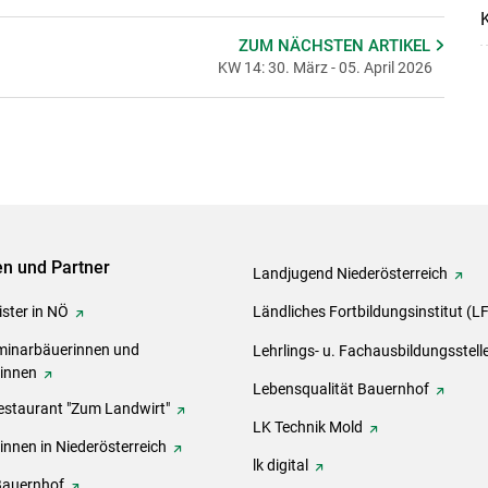
K
ZUM NÄCHSTEN
ARTIKEL
KW 14: 30. März - 05. April 2026
ven und Partner
Landjugend Niederösterreich
ster in NÖ
Ländliches Fortbildungsinstitut (L
inarbäuerinnen und
Lehrlings- u. Fachausbildungsstell
rinnen
Lebensqualität Bauernhof
estaurant "Zum Landwirt"
LK Technik Mold
innen in Niederösterreich
lk digital
Bauernhof