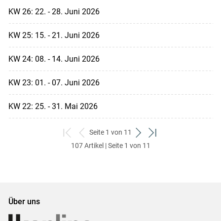
KW 26: 22. - 28. Juni 2026
KW 25: 15. - 21. Juni 2026
KW 24: 08. - 14. Juni 2026
KW 23: 01. - 07. Juni 2026
KW 22: 25. - 31. Mai 2026
Seite 1 von 11
zum
zurück
weiter
zum
107 Artikel | Seite 1 von 11
ersten
zum
zum
letzten
Set
vorigen
nächsten
Set
Set
Set
Über uns