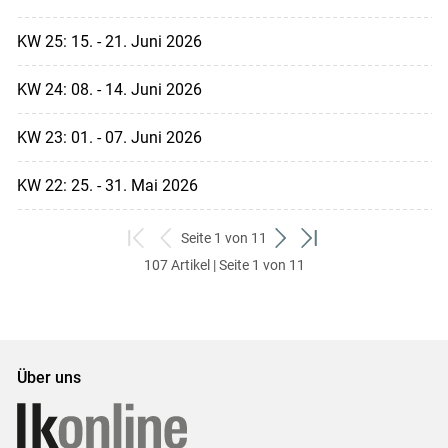
KW 25: 15. - 21. Juni 2026
KW 24: 08. - 14. Juni 2026
KW 23: 01. - 07. Juni 2026
KW 22: 25. - 31. Mai 2026
Seite 1 von 11
zum
zurück
weiter
zum
107 Artikel | Seite 1 von 11
ersten
zum
zum
letzten
Set
vorigen
nächsten
Set
Set
Set
Über uns