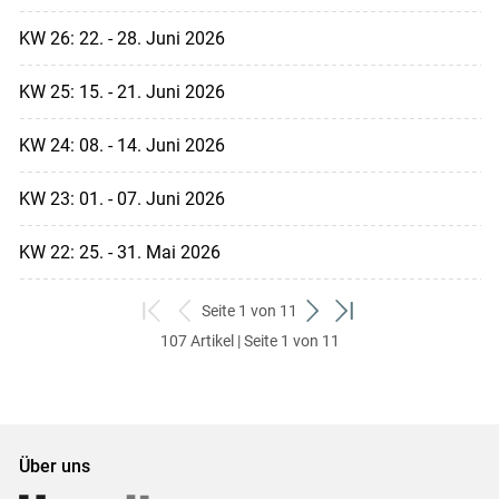
KW 26: 22. - 28. Juni 2026
KW 25: 15. - 21. Juni 2026
KW 24: 08. - 14. Juni 2026
KW 23: 01. - 07. Juni 2026
KW 22: 25. - 31. Mai 2026
Seite 1 von 11
zum
zurück
weiter
zum
107 Artikel | Seite 1 von 11
ersten
zum
zum
letzten
Set
vorigen
nächsten
Set
Set
Set
Über uns