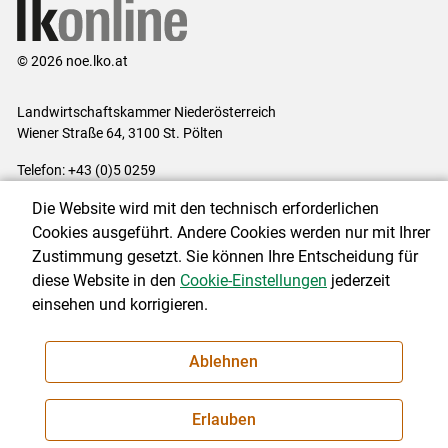
© 2026 noe.lko.at
Landwirtschaftskammer Niederösterreich
Wiener Straße 64, 3100 St. Pölten
Telefon: +43 (0)5 0259
E-Mail:
office@lk-noe.at
Die Website wird mit den technisch erforderlichen
Impressum
|
Kontakt
|
Datenschutzerklärung
|
Barrierefreiheit
|
Cookies ausgeführt. Andere Cookies werden nur mit Ihrer
Cookie-Einstellungen
Zustimmung gesetzt. Sie können Ihre Entscheidung für
diese Website in den
Cookie-Einstellungen
jederzeit
einsehen und korrigieren.
NEWSLETTER
Ablehnen
Erlauben