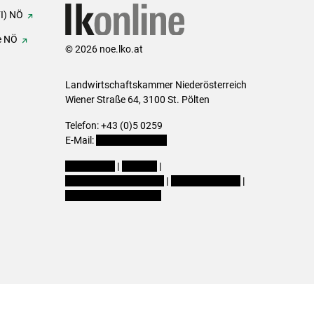
FI) NÖ
e NÖ
© 2026 noe.lko.at
Landwirtschaftskammer Niederösterreich
Wiener Straße 64, 3100 St. Pölten
Telefon: +43 (0)5 0259
E-Mail:
office@lk-noe.at
Impressum
|
Kontakt
|
Datenschutzerklärung
|
Barrierefreiheit
|
Cookie-Einstellungen