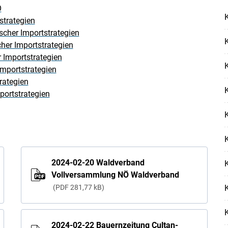
Ö
K
strategien
cher Importstrategien
Skip to main content
K
her Importstrategien
 Importstrategien
K
Importstrategien
rategien
K
portstrategien
K
K
2024-02-20 Waldverband
K
Vollversammlung NÖ Waldverband
PDF
281,77 kB
K
K
2024-02-22 Bauernzeitung Cultan-