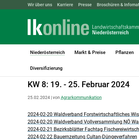
Landwirtschaftskammern:
Wir über uns
Karriere
Presse
ÖSTERREICH
Broschüren & Infomat
BGLD
KTN
Niederösterreich
Markt & Preise
Pflanzen
(current)1
LK Niederösterreich
Niederösterreich
Agrarkommunikation
Diversifizierung
KW 8: 19. - 25. Februar 2024
25.02.2024 | von
Agrarkommunikation
2024-02-20 Waldverband Forstwirtschaftliches Wi
2024-02-20 Waldverband Vollversammlung NÖ Wa
2024-02-21 Bezirksblätter Fachtag Fischereiwirtsch
2024-02-22 Bauernzeitung Cultan-Düngeverfahren