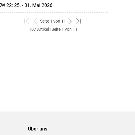
W 22: 25. - 31. Mai 2026
Seite 1 von 11
zum
zurück
weiter
zum
107 Artikel | Seite 1 von 11
ersten
zum
zum
letzten
Set
vorigen
nächsten
Set
Set
Set
Über uns