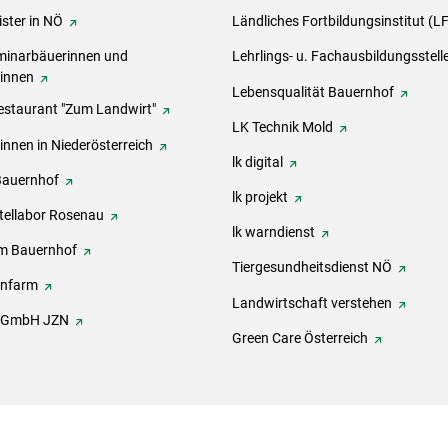
ster in NÖ
Ländliches Fortbildungsinstitut (L
inarbäuerinnen und
Lehrlings- u. Fachausbildungsstell
rinnen
Lebensqualität Bauernhof
estaurant "Zum Landwirt"
LK Technik Mold
innen in Niederösterreich
lk digital
Bauernhof
lk projekt
tellabor Rosenau
lk warndienst
m Bauernhof
Tiergesundheitsdienst NÖ
onfarm
Landwirtschaft verstehen
h GmbH JZN
Green Care Österreich