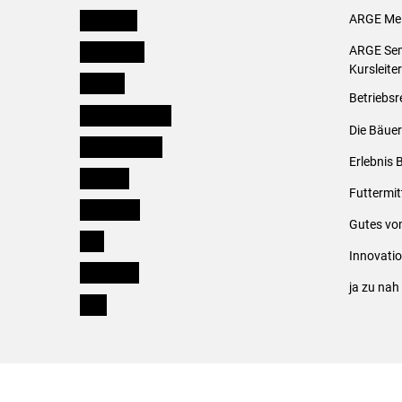
Österreich
ARGE Mei
Burgenland
ARGE Sem
Kursleite
Kärnten
Betriebsr
Niederösterreich
Die Bäuer
Oberösterreich
Erlebnis 
Salzburg
Futtermit
Steiermark
Gutes vo
Tirol
Innovati
Vorarlberg
ja zu na
Wien