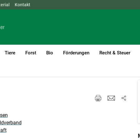
erial
NÖ
Kontakt
OÖ
SBG
STMK
TIROL
VBG
WIEN
Tiere
Forst
Bio
Förderungen
Recht & Steuer
Mediensplitter
ssen
ldverband
aft