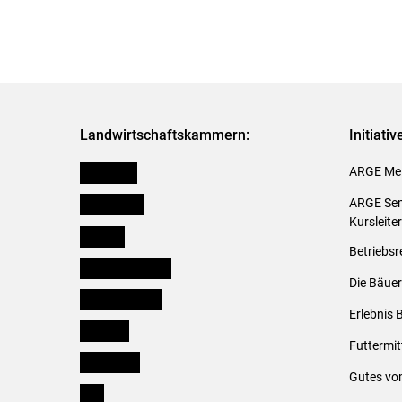
Landwirtschaftskammern:
Initiati
Österreich
ARGE Mei
Burgenland
ARGE Sem
Kursleite
Kärnten
Betriebsr
Niederösterreich
Die Bäuer
Oberösterreich
Erlebnis 
Salzburg
Futtermit
Steiermark
Gutes vo
Tirol