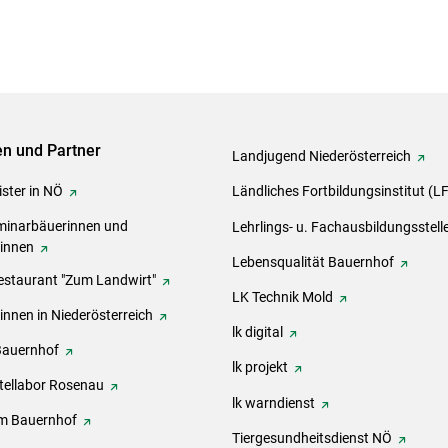
ven und Partner
Landjugend Niederösterreich
ster in NÖ
Ländliches Fortbildungsinstitut (L
inarbäuerinnen und
Lehrlings- u. Fachausbildungsstell
rinnen
Lebensqualität Bauernhof
estaurant "Zum Landwirt"
LK Technik Mold
innen in Niederösterreich
lk digital
Bauernhof
lk projekt
tellabor Rosenau
lk warndienst
m Bauernhof
Tiergesundheitsdienst NÖ