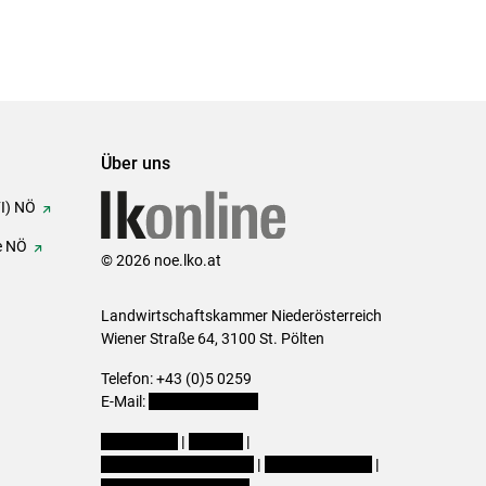
Über uns
FI) NÖ
e NÖ
© 2026 noe.lko.at
Landwirtschaftskammer Niederösterreich
Wiener Straße 64, 3100 St. Pölten
Telefon: +43 (0)5 0259
E-Mail:
office@lk-noe.at
Impressum
|
Kontakt
|
Datenschutzerklärung
|
Barrierefreiheit
|