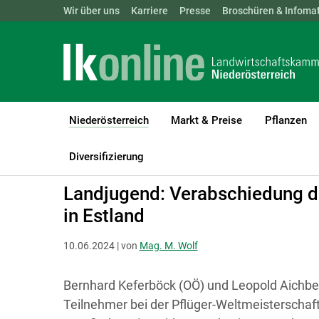
Landwirtschaftskammern:
Wir über uns
Karriere
Presse
ÖSTERREICH
Broschüren & Infomat
BGLD
KTN
Niederösterreich
Markt & Preise
Pflanzen
(current)1
LK Niederösterreich
Niederösterreich
Diversifizierung
Landjugend: Verabschiedung de
in Estland
10.06.2024 | von
Mag. M. Wolf
Bernhard Keferböck (OÖ) und Leopold Aichber
Teilnehmer bei der Pflüger-Weltmeisterschaft 2