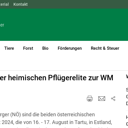
erial
NÖ
Kontakt
OÖ
SBG
STMK
TIROL
VBG
WIEN
Tiere
Forst
Bio
Förderungen
Recht & Steuer
r heimischen Pflügerelite zur WM
S
D
ger (NÖ) sind die beiden österreichischen
H
024, die von 16. - 17. August in Tartu, in Estland,