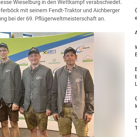
Messe Wieselburg in den Wettkampf verabschiedet.
eferböck mit seinem Fendt-Traktor und Aichberger
Ö
e
ung bei der 69. Pflügerweltmeisterschaft an.
A
W
B
B
G
Skip to main content
I
T