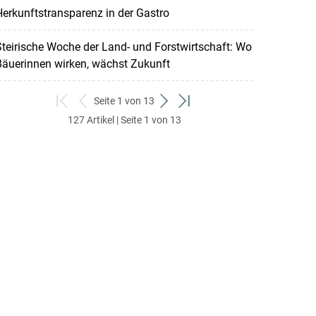
erkunftstransparenz in der Gastro
teirische Woche der Land- und Forstwirtschaft: Wo
Bäuerinnen wirken, wächst Zukunft
Seite 1 von 13
zum
zurück
weiter
zum
127 Artikel | Seite 1 von 13
ersten
zum
zum
letzten
Set
vorigen
nächsten
Set
Set
Set