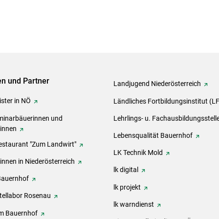
ven und Partner
Landjugend Niederösterreich
ster in NÖ
Ländliches Fortbildungsinstitut (L
inarbäuerinnen und
Lehrlings- u. Fachausbildungsstell
rinnen
Lebensqualität Bauernhof
estaurant "Zum Landwirt"
LK Technik Mold
innen in Niederösterreich
lk digital
Bauernhof
lk projekt
tellabor Rosenau
lk warndienst
m Bauernhof