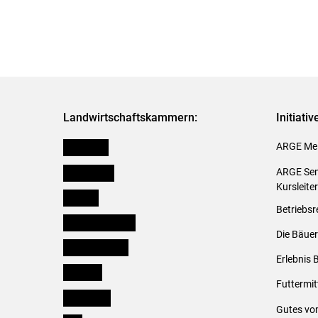
Landwirtschaftskammern:
Initiati
Österreich
ARGE Mei
Burgenland
ARGE Sem
Kursleite
Kärnten
Betriebsr
Niederösterreich
Die Bäuer
Oberösterreich
Erlebnis 
Salzburg
Futtermit
Steiermark
Gutes vo