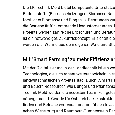
Die LK-Technik Mold bietet kompetente Unterstüt
Biotreibstoffe (Biomasseheizungen, Biomasse-Na
forstlicher Biomasse und Biogas…). Beratungen zu
die Betriebe fit für kommende Herausforderungen.
Projekts werden zahlreiche Broschüren und Beratun
ist ein notwendiges Zukunftskonzept. Er sichert di
werden u.a. Wärme aus dem eigenen Wald und Str
Mit "Smart Farming" zu mehr Effizienz 
Mit der Digitalisierung in der Landtechnik ist ei
Technologien, die sich rasant weiterentwickeln, b
landwirtschaftlichen Arbeitsalltag. Durch „Smart 
und Bauern Ressourcen wie Dünger und Pflanzenschu
Technik Mold werden die neuesten Techniken getest
nähergebracht. Gerade für Österreichs kleinstruktu
finden und Betriebe vor teuren und unnötigen Inves
neben Wieselburg und Raumberg-Gumpenstein Partn