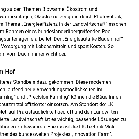
zung zu den Themen Biowärme, Ökostrom und
hwärmeanlagen, Ökostromerzeugung durch Photovoltaik,
m Thema „Energieeffizienz in der Landwirtschaft“ machen
 Im Rahmen eines bundesländerübergreifenden Pool-
gsunterlagen erarbeitet. Der „Energieautarke Bauernhof“
e Versorgung mit Lebensmitteln und spart Kosten. So
om vom Dach immer wichtiger.
am Hof
n weiteres Standbein dazu gekommen. Diese modernen
ieten laufend neue Anwendungsmöglichkeiten im
Farming“ und „Precision Farming“ können die Bäuerinnen
tzmittel effizienter einsetzen. Am Standort der LK-
et, auf Praxistauglichkeit geprüft und den Landwirten
rierte Landwirtschaft ist es wichtig, passende Lösungen zu
titionen zu bewahren. Ebenso ist die LK-Technik Mold
er des bundesweiten Projektes „Innovation Farm“.