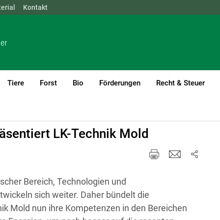
erial
NÖ
Kontakt
OÖ
SBG
STMK
TIROL
VBG
WIEN
Tiere
Forst
Bio
Förderungen
Recht & Steuer
sentiert LK-Technik Mold
ischer Bereich, Technologien und
wickeln sich weiter. Daher bündelt die
ik Mold nun ihre Kompetenzen in den Bereichen