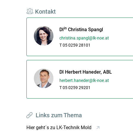
Kontakt
in
DI
Christina Spangl
christina.spangl@lk-noe.at
T 05 0259 28101
DI Herbert Haneder, ABL
herbert.haneder@lk-noe.at
T 05 0259 29201
Links zum Thema
Hier geht´s zu LK-Technik Mold