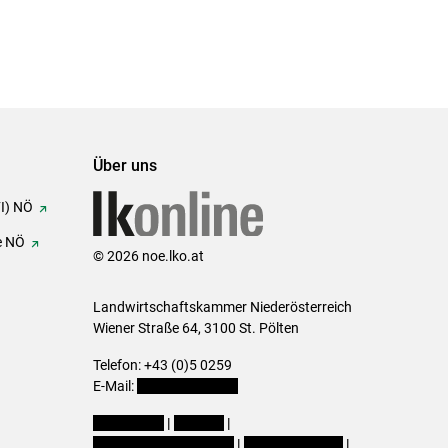
Über uns
FI) NÖ
e NÖ
© 2026 noe.lko.at
Landwirtschaftskammer Niederösterreich
Wiener Straße 64, 3100 St. Pölten
Telefon: +43 (0)5 0259
E-Mail:
office@lk-noe.at
Impressum
|
Kontakt
|
Datenschutzerklärung
|
Barrierefreiheit
|