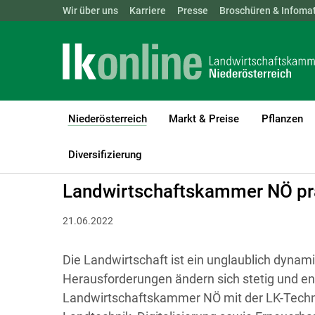
Landwirtschaftskammern:
Wir über uns
Karriere
Presse
ÖSTERREICH
Broschüren & Infomat
BGLD
KTN
Niederösterreich
Markt & Preise
Pflanzen
(current)1
LK Niederösterreich
Niederösterreich
Agrarkommunikation
Diversifizierung
Landwirtschaftskammer NÖ prä
21.06.2022
Die Landwirtschaft ist ein unglaublich dynam
Herausforderungen ändern sich stetig und ent
Landwirtschaftskammer NÖ mit der LK-Techn