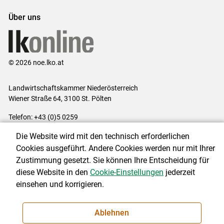
Über uns
© 2026 noe.lko.at
Landwirtschaftskammer Niederösterreich
Wiener Straße 64, 3100 St. Pölten
Telefon: +43 (0)5 0259
E-Mail:
office@lk-noe.at
Die Website wird mit den technisch erforderlichen
Impressum
|
Kontakt
|
Datenschutzerklärung
|
Barrierefreiheit
|
Cookies ausgeführt. Andere Cookies werden nur mit Ihrer
Cookie-Einstellungen
Zustimmung gesetzt. Sie können Ihre Entscheidung für
diese Website in den
Cookie-Einstellungen
jederzeit
einsehen und korrigieren.
NEWSLETTER
Ablehnen