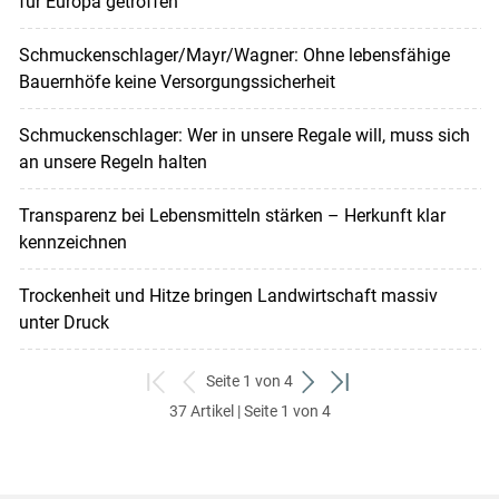
für Europa getroffen
Schmuckenschlager/Mayr/Wagner: Ohne lebensfähige
Bauernhöfe keine Versorgungssicherheit
Schmuckenschlager: Wer in unsere Regale will, muss sich
an unsere Regeln halten
Transparenz bei Lebensmitteln stärken – Herkunft klar
kennzeichnen
Trockenheit und Hitze bringen Landwirtschaft massiv
unter Druck
Seite 1 von 4
zum
zurück
weiter
zum
37 Artikel | Seite 1 von 4
ersten
zum
zum
letzten
Set
vorigen
nächsten
Set
Set
Set